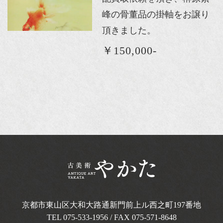
峰の骨董品の掛軸をお譲り
頂きました。
￥150,000-
京都市東山区大和大路通新門前上ル西之町
197番地
TEL
075-533-1956
/ FAX 075-571-8648