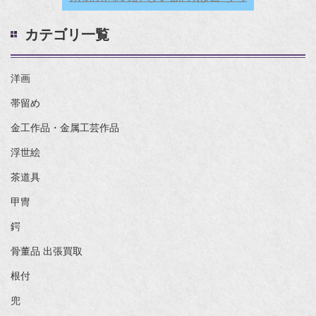
カテゴリ一覧
洋画
帯留め
金工作品・金属工芸作品
浮世絵
茶道具
甲冑
鍔
骨董品 出張買取
根付
兜