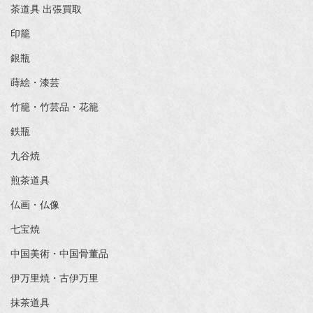
茶道具 出張買取
印籠
銀瓶
蒔絵・漆芸
竹籠・竹芸品・花籠
鉄瓶
九谷焼
煎茶道具
仏画・仏像
七宝焼
中国美術・中国骨董品
伊万里焼・古伊万里
抹茶道具