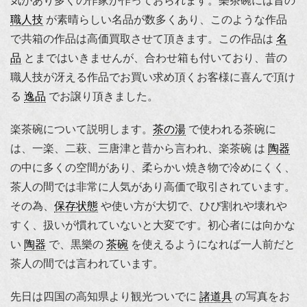
気があり多くの作家が作っておられます。樂茶碗には昔の
職人技
が素晴らしい名品が数多くあり、このような作品
で共箱の作品は高価買取させて頂きます。この作品は
名
品
とまではいきませんが、合わせ箱も付いており、昔の
職人技が冴える作品でお買い求め頂くお客様に喜んで頂け
る
逸品
でお譲り頂きました。
楽茶碗について説明します。
茶の湯
で使われる茶碗に
は、一楽、二萩、三唐津と昔から言われ、楽茶碗 は
陶器
の中に多くの空間があり、柔らかい焼き物で冷めにくく、
茶人の間では非常に人気があり高価で取引されています。
その為、
保存状態
や使い方が大切で、ひび割れや壊れや
すく、扱いが慣れていないと大変です。初心者には向かな
い
陶器
で、黒樂の
茶碗
を使えるようになれば一人前だと
茶人の間では言われています。
先日は四国の高知県より観光ついでに
諸道具
の写真をお