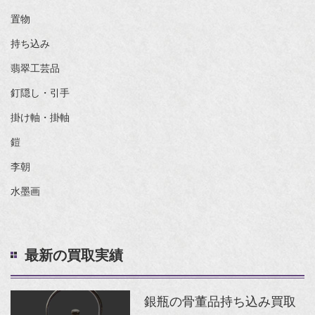
置物
持ち込み
翡翠工芸品
釘隠し・引手
掛け軸・掛軸
鎧
李朝
水墨画
最新の買取実績
銀瓶の骨董品持ち込み買取