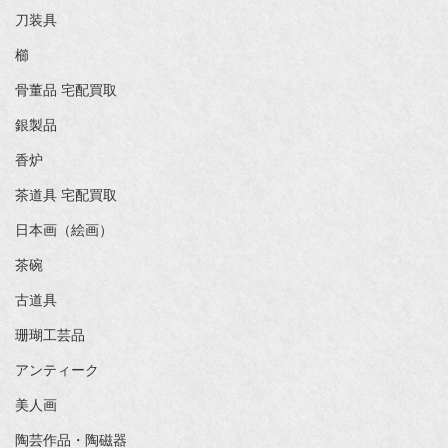
刀装具
櫛
骨董品 宅配買取
銀製品
香炉
茶道具 宅配買取
日本画（絵画）
茶碗
古道具
珊瑚工芸品
アンティーク
美人画
陶芸作品・陶磁器