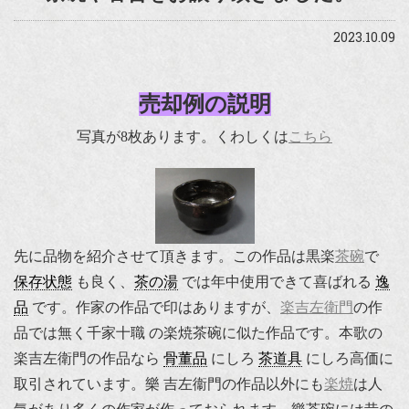
2023.10.09
売却例の説明
写真が8枚あります。くわしくは
こちら
先に品物を紹介させて頂きます。この作品は黒楽
茶碗
で
保存状態
も良く、
茶の湯
では年中使用できて喜ばれる
逸
品
です。作家の作品で印はありますが、
楽吉左衛門
の作
品では無く千家十職 の楽焼茶碗に似た作品です。本歌の
楽吉左衛門の作品なら
骨董品
にしろ
茶道具
にしろ高価に
取引されています。樂 吉左衞門の作品以外にも
楽焼
は人