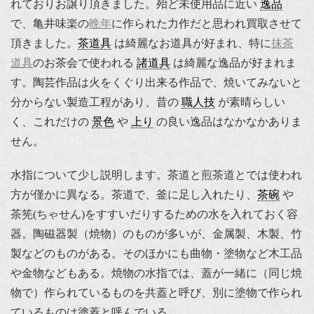
れておりお譲り頂きました。殆ど未使用品に近い
逸品
で、亀井味楽の
晩年
に作られた力作だと思われ買取させて
頂きました。
茶道具
は綺麗なお道具が好まれ、特に
抹茶
道具
のお茶会で使われる
諸道具
は綺麗な逸品が好まれま
す。陶芸作品は火をくぐり出来る作品で、焼いてみないと
分からない製造工程があり、昔の
職人技
が素晴らしい
く、これだけの
景色
や
上り
の良い逸品はなかなかありま
せん。
水指について少し説明します。茶道と煎茶道とでは使われ
方が僅かに異なる。茶道で、釜に足し入れたり、
茶碗
や
茶筅(ちゃせん)をすすいだりするための水を入れておく容
器。陶磁器製（焼物）のものが多いが、金属製、木製、竹
製などのものがある。そのほかにも曲物・塗物など木工品
や金物などもある。焼物の水指では、蓋が一緒に（同じ焼
物で）作られているものを共蓋と呼び、別に塗物で作られ
ているものは塗蓋と呼んでいる。