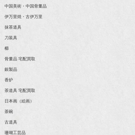
中国美術・中国骨董品
伊万里焼・古伊万里
抹茶道具
刀装具
櫛
骨董品 宅配買取
銀製品
香炉
茶道具 宅配買取
日本画（絵画）
茶碗
古道具
珊瑚工芸品