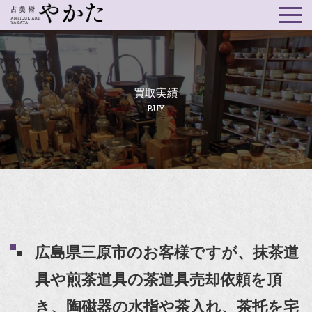
買取実績
BUY
広島県三原市のお客様ですが、抹茶道
具や煎茶道具の茶道具売却依頼を頂
き、陶磁器の水指や茶入れ、茶托を宅