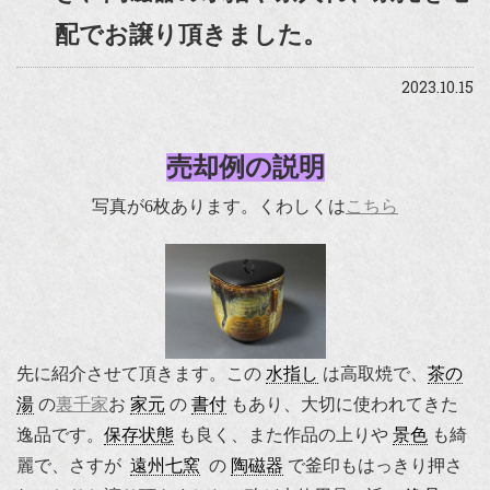
配でお譲り頂きました。
2023.10.15
売却例の説明
写真が6枚あります。くわしくは
こちら
先に紹介させて頂きます。この
水指し
は高取焼で、
茶の
湯
の
裏千家
お
家元
の
書付
もあり、大切に使われてきた
逸品です。
保存状態
も良く、また作品の上りや
景色
も綺
麗で、さすが
遠州七窯
の
陶磁器
で釜印もはっきり押さ