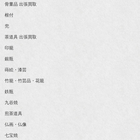
骨董品 出張買取
根付
兜
茶道具 出張買取
印籠
銀瓶
蒔絵・漆芸
竹籠・竹芸品・花籠
鉄瓶
九谷焼
煎茶道具
仏画・仏像
七宝焼