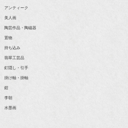
アンティーク
美人画
陶芸作品・陶磁器
置物
持ち込み
翡翠工芸品
釘隠し・引手
掛け軸・掛軸
鎧
李朝
水墨画