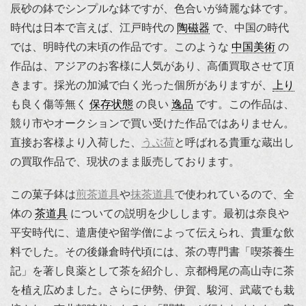
辰砂の鉢でシンプルな鉢ですが、色合いが綺麗な鉢です。
時代は日本で言えば、江戸時代の
陶磁器
で、中国の時代
では、明時代の末頃の作品です。このような
中国美術
の
作品は、アジアのお客様に人気があり、高価買取させて頂
きます。採光の加減で白く光った個所がありますが、
上り
も良く傷等無く
保存状態
の良い
逸品
です。この作品は、
競り市やオークションで買い受けた作品ではありません。
直接お客様より入荷した、
うぶ荷
と呼ばれる貴重な蔵出し
の買取作品で、現状のまま販売しております。
この菓子鉢は
煎茶道具
や
抹茶道具
で使われているので、全
体の
茶道具
についての説明を少しします。最初は奈良や
平安時代に、遣唐使や留学僧によって伝えられ、貴重な飲
料でした。その後鎌倉時代頃には、茶の専門書「喫茶養生
記」を著し良薬として茶を紹介し、京都栂尾の高山寺に茶
を植え広めました。さらに伊勢、伊賀、駿河、武蔵でも栽