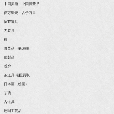
中国美術・中国骨董品
伊万里焼・古伊万里
抹茶道具
刀装具
櫛
骨董品 宅配買取
銀製品
香炉
茶道具 宅配買取
日本画（絵画）
茶碗
古道具
珊瑚工芸品