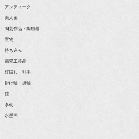
アンティーク
美人画
陶芸作品・陶磁器
置物
持ち込み
翡翠工芸品
釘隠し・引手
掛け軸・掛軸
鎧
李朝
水墨画