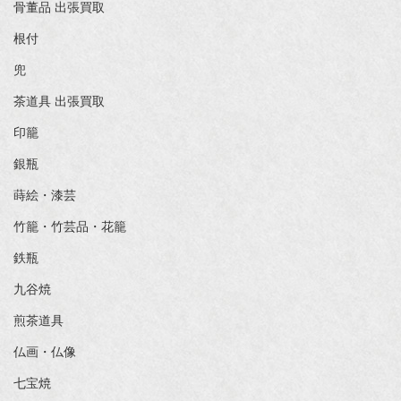
骨董品 出張買取
根付
兜
茶道具 出張買取
印籠
銀瓶
蒔絵・漆芸
竹籠・竹芸品・花籠
鉄瓶
九谷焼
煎茶道具
仏画・仏像
七宝焼