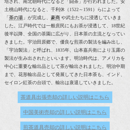
培され、南北朝時代になると「闘茶」が行われました。安
土桃山時代になると、千利休（1522～1591）らによって
「
茶の湯
」が完成し、
豪商
や武士たちに浸透していきま
した。江戸時代では一般庶民にもお茶が浸透して、18世紀
後半以降、全国の茶園に広がり、日本茶の主流となってい
きました。宇治田原郷で、優良な煎茶の製法を編み出し、
「宇治製法」と呼ばれ、1835年、山本嘉兵衛により玉露の
製法が生み出されたといいます。明治時代は、アメリカを
中心に重要な輸出品として茶が輸出されました。明治中期
まで、花形輸出品として発展してきた日本茶も、インド、
セイロン紅茶の台頭で、輸出は衰退していきました。
茶道具出張売却の詳しい説明はこちら
中国美術売却の詳しい説明はこちら
煎茶道具売却の詳しい説明はこちら