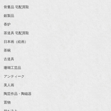
骨董品 宅配買取
銀製品
香炉
茶道具 宅配買取
日本画（絵画）
茶碗
古道具
珊瑚工芸品
アンティーク
美人画
陶芸作品・陶磁器
置物