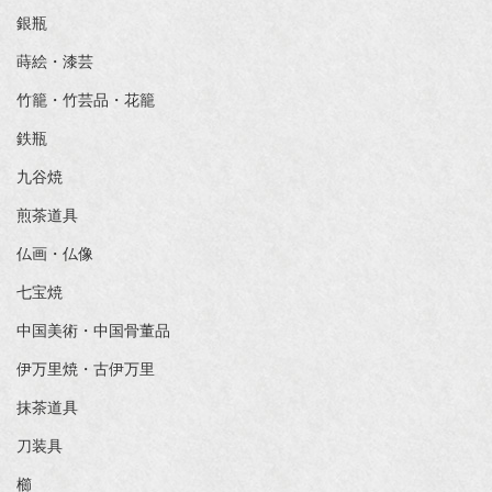
銀瓶
蒔絵・漆芸
竹籠・竹芸品・花籠
鉄瓶
九谷焼
煎茶道具
仏画・仏像
七宝焼
中国美術・中国骨董品
伊万里焼・古伊万里
抹茶道具
刀装具
櫛