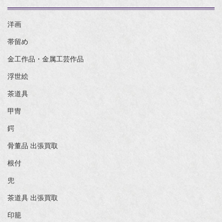
洋画
帯留め
金工作品・金属工芸作品
浮世絵
茶道具
甲冑
鍔
骨董品 出張買取
根付
兜
茶道具 出張買取
印籠