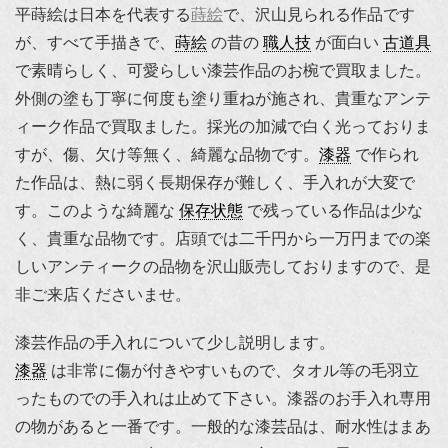
平蒔絵は日本を代表する
蒔絵
で、沢山見られる作品です
が、すべて手描きで、
蒔絵
の昔の
職人技
が面白い
古道具
で素晴らしく、可愛らしい漆芸作品のお椀で買取ました。
外側の塗も丁寧に何度も塗り重ねが施され、貴重なアンテ
ィーク作品で買取ました。採光の加減で白く光っておりま
すが、傷、欠け等無く、綺麗な品物です。
漆器
で作られ
た作品は、熱に弱く長期保存が難しく、手入れが大変で
す。このような綺麗な
保存状態
で残っている作品は少な
く、貴重な品物です。店頭では二千円から一万円までの楽
しいアンティークの品物を沢山販売しておりますので、是
非ご来店くださいませ。
漆芸作品の手入れについて少し説明します。
漆器
は非常に傷が付きやすいもので、タオル等の毛羽立
ったものでの手入れは止めて下さい。漆器のお手入れ専用
の物があると一番です。一般的な漆芸品は、耐水性はまあ