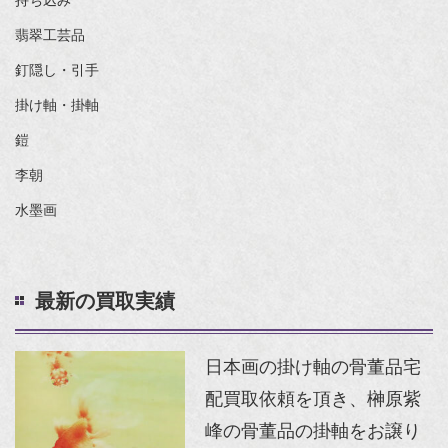
持ち込み
翡翠工芸品
釘隠し・引手
掛け軸・掛軸
鎧
李朝
水墨画
最新の買取実績
日本画の掛け軸の骨董品宅
配買取依頼を頂き、榊原紫
峰の骨董品の掛軸をお譲り