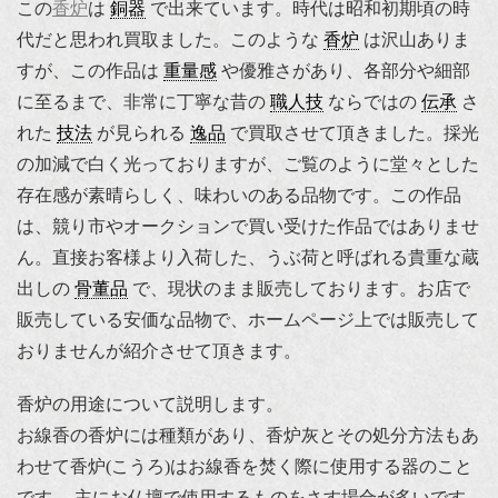
この
香炉
は
銅器
で出来ています。時代は昭和初期頃の時
代だと思われ買取ました。このような
香炉
は沢山ありま
すが、この作品は
重量感
や優雅さがあり、各部分や細部
に至るまで、非常に丁寧な昔の
職人技
ならではの
伝承
さ
れた
技法
が見られる
逸品
で買取させて頂きました。採光
の加減で白く光っておりますが、ご覧のように堂々とした
存在感が素晴らしく、味わいのある品物です。この作品
は、競り市やオークションで買い受けた作品ではありませ
ん。直接お客様より入荷した、うぶ荷と呼ばれる貴重な蔵
出しの
骨董品
で、現状のまま販売しております。お店で
販売している安価な品物で、ホームページ上では販売して
おりませんが紹介させて頂きます。
香炉の用途について説明します。
お線香の香炉には種類があり、香炉灰とその処分方法もあ
わせて香炉(こうろ)はお線香を焚く際に使用する器のこと
です。 主にお仏壇で使用するものをさす場合が多いです