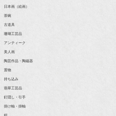
日本画（絵画）
茶碗
古道具
珊瑚工芸品
アンティーク
美人画
陶芸作品・陶磁器
置物
持ち込み
翡翠工芸品
釘隠し・引手
掛け軸・掛軸
鎧