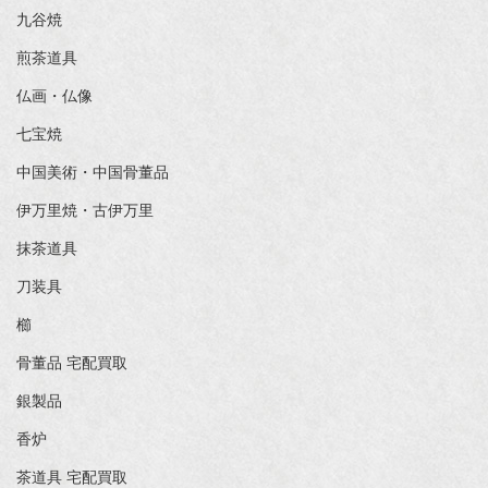
九谷焼
煎茶道具
仏画・仏像
七宝焼
中国美術・中国骨董品
伊万里焼・古伊万里
抹茶道具
刀装具
櫛
骨董品 宅配買取
銀製品
香炉
茶道具 宅配買取