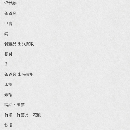
浮世絵
茶道具
甲冑
鍔
骨董品 出張買取
根付
兜
茶道具 出張買取
印籠
銀瓶
蒔絵・漆芸
竹籠・竹芸品・花籠
鉄瓶