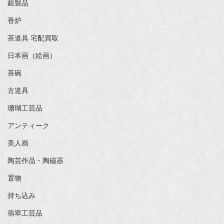
銀製品
香炉
茶道具 宅配買取
日本画（絵画）
茶碗
古道具
珊瑚工芸品
アンティーク
美人画
陶芸作品・陶磁器
置物
持ち込み
翡翠工芸品