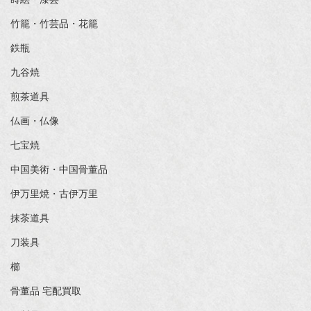
竹籠・竹芸品・花籠
鉄瓶
九谷焼
煎茶道具
仏画・仏像
七宝焼
中国美術・中国骨董品
伊万里焼・古伊万里
抹茶道具
刀装具
櫛
骨董品 宅配買取