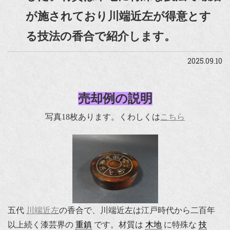
が施されており川端近左が得意とす
る技法の香合で紹介します。
2025.09.10
売却例の説明
写真18枚あります。くわしくは
こちら
五代
川端近左
の香合で、川端近左は江戸時代から二百年
以上続く漆芸界の
重鎮
です。材質は
木地
に特殊な
技