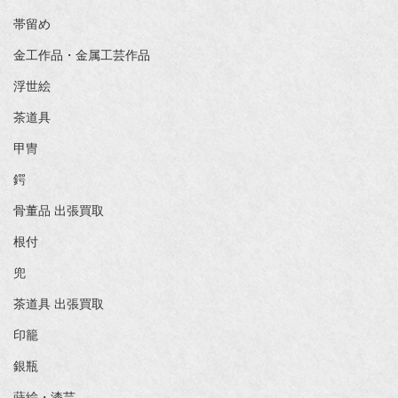
帯留め
金工作品・金属工芸作品
浮世絵
茶道具
甲冑
鍔
骨董品 出張買取
根付
兜
茶道具 出張買取
印籠
銀瓶
蒔絵・漆芸