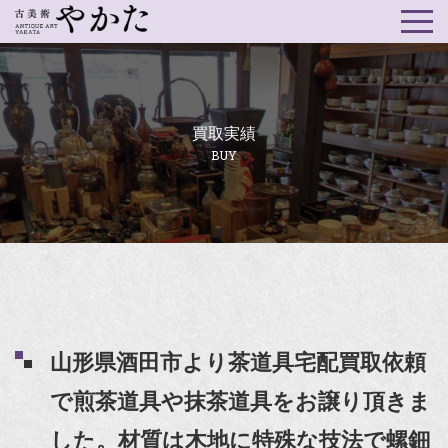
買取実績
BUY
山形県酒田市より茶道具宅配買取依頼
で煎茶道具や抹茶道具をお譲り頂きま
した。材質は木地に特殊な技法で螺鈿