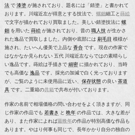
法
で
漆塗
が施されており、題名には「錆塗」と書かれて
おります。川端近左が得意とする技法で、
螺鈿
細工と
蒔絵
で文字が描かれており買取ました。美しい錆塗技法に
螺
鈿
を用いた
蒔絵
が施されており、昔の
職人技
が生かさ
れた逸品で買取しました。内側や底部には
刷毛目
模様が
施され、たいへん優美で上品な
香合
です。現在の作家で
はなかなか見られない 五代 川端近左ならではの素晴らし
い逸品です。蒔絵は手描きで
細密
に描かれており、当時
でも高価な
逸品
です。採光の加減で白く光っております
が、ご覧のように未使用品に近い、
保存状態
の良い
茶道
具
です。二重箱の
共箱
で共布が付いております。
作家の名前で相場価格の問い合わせをよく頂きますが、同
じ作家の作品でも
若書き
と
晩年
の作品では、大きな差が
あり、また作家によれば
最晩年
の作品が特別高価な作品も
あります。やはり何事も同じで、長年かかり自分の独自の