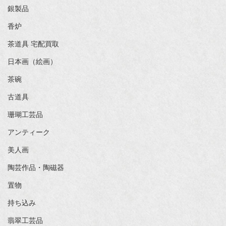
銀製品
香炉
茶道具 宅配買取
日本画（絵画）
茶碗
古道具
珊瑚工芸品
アンティーク
美人画
陶芸作品・陶磁器
置物
持ち込み
翡翠工芸品