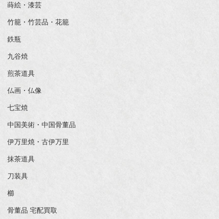
蒔絵・漆芸
竹籠・竹芸品・花籠
鉄瓶
九谷焼
煎茶道具
仏画・仏像
七宝焼
中国美術・中国骨董品
伊万里焼・古伊万里
抹茶道具
刀装具
櫛
骨董品 宅配買取