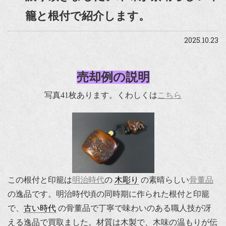
籠と根付で紹介します。
2025.10.23
売却例の説明
写真41枚あります。くわしくは
こちら
この根付と印籠は
明治時代
の
木彫り
の素晴らしい
骨董品
の逸品です。明治時代頃の同時期に作られた根付と印籠
で、
古い時代
の骨董品で丁寧で味わいのある職人技が冴
える逸品で買取ました。材質は木製で、木味の温もりが伝