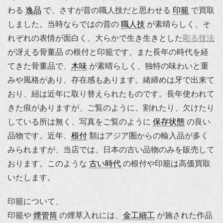
わる
逸品
で、さすが昔の職人技だと思わせる
印籠
で買取
しました。当時ならではの昔の
職人技
が素晴らしく、そ
れぞれの表情が面白く、大らかで生き生きとした
彫る技法
が冴える骨董品 の根付と印籠です。また長年の時代を経
てきた骨董品で、
木味
が素晴らしく、独特の味わいと重
みや風格があり、存在感もあります。緒締めは牙で出来て
おり、紐は近年に取り替えられたものです。長年使われて
きた痕がありますが、ご覧のように、割れたり、欠けたり
している所は無く、写真をご覧のように
保存状態
の良い
品物です。近年、
根付
類はアジア圏からの輸入品が多く
みられますが、当店では、日本の古い品物のみを販売して
おります。このような
古い時代
の根付や印籠は高価買取
いたします。
印籠について、
印籠や
煙管筒
の煙草入れには、
金工細工
が施された作品