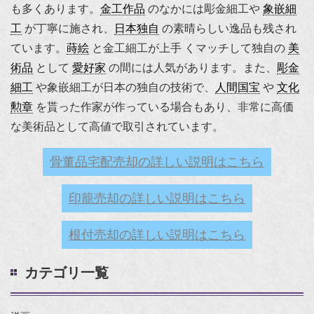
も多くあります。
金工作品
のなかには彫金細工や
象嵌細
工
が丁寧に施され、
日本独自
の素晴らしい逸品も残され
ています。
蒔絵
と金工細工が上手 くマッチして独自の
美
術品
として
愛好家
の間には人気があります。また、
彫金
細工
や象嵌細工が日本の独自の技術で、
人間国宝
や
文化
勲章
を貰った作家が作っている場合もあり、非常に高価
な美術品として高値で取引されています。
骨董品宅配売却の詳しい説明はこちら
印籠売却の詳しい説明はこちら
根付売却の詳しい説明はこちら
カテゴリ一覧