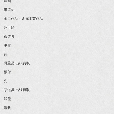
洋画
帯留め
金工作品・金属工芸作品
浮世絵
茶道具
甲冑
鍔
骨董品 出張買取
根付
兜
茶道具 出張買取
印籠
銀瓶