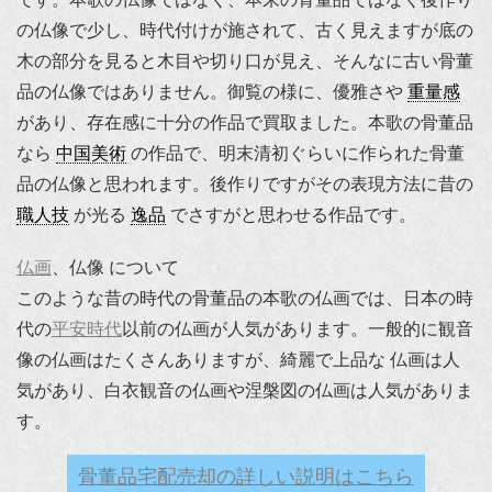
の仏像で少し、時代付けが施されて、古く見えますが底の
木の部分を見ると木目や切り口が見え、そんなに古い骨董
品の仏像ではありません。御覧の様に、優雅さや
重量感
があり、存在感に十分の作品で買取ました。本歌の骨董品
なら
中国美術
の作品で、明末清初ぐらいに作られた骨董
品の仏像と思われます。後作りですがその表現方法に昔の
職人技
が光る
逸品
でさすがと思わせる作品です。
仏画
、仏像 について
このような昔の時代の骨董品の本歌の仏画では、日本の時
代の
平安時代
以前の仏画が人気があります。一般的に観音
像の仏画はたくさんありますが、綺麗で上品な 仏画は人
気があり、白衣観音の仏画や涅槃図の仏画は人気がありま
す。
骨董品宅配売却の詳しい説明はこちら