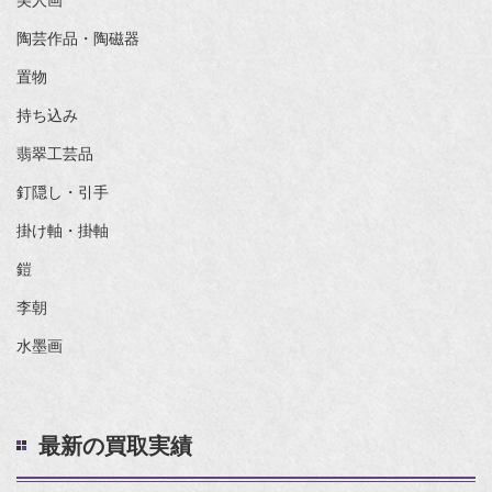
美人画
陶芸作品・陶磁器
置物
持ち込み
翡翠工芸品
釘隠し・引手
掛け軸・掛軸
鎧
李朝
水墨画
最新の買取実績