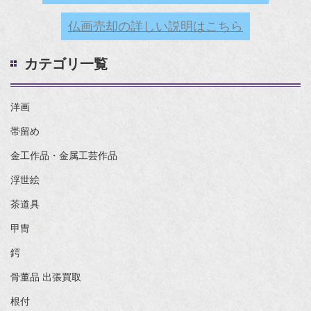
仏画売却の詳しい説明はこちら
カテゴリ一覧
洋画
帯留め
金工作品・金属工芸作品
浮世絵
茶道具
甲冑
鍔
骨董品 出張買取
根付