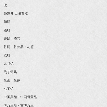
兜
茶道具 出張買取
印籠
銀瓶
蒔絵・漆芸
竹籠・竹芸品・花籠
鉄瓶
九谷焼
煎茶道具
仏画・仏像
七宝焼
中国美術・中国骨董品
伊万里焼・古伊万里