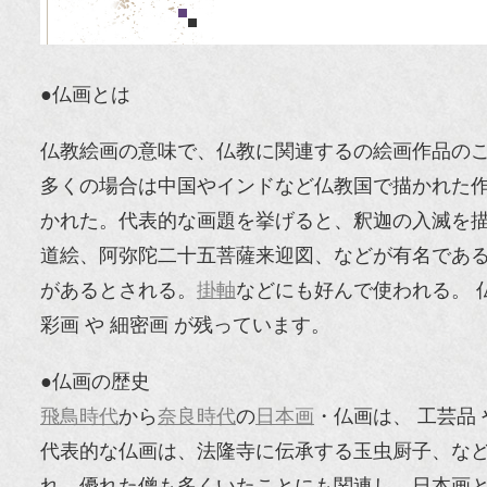
●仏画とは
仏教絵画の意味で、仏教に関連するの絵画作品の
多くの場合は中国やインドなど仏教国で描かれた
かれた。代表的な画題を挙げると、釈迦の入滅を
道絵、阿弥陀二十五菩薩来迎図、などが有名であ
があるとされる。
掛軸
などにも好んで使われる。 仏
彩画 や 細密画 が残っています。
●仏画の歴史
飛鳥時代
から
奈良時代
の
日本画
・仏画は、 工芸品
代表的な仏画は、法隆寺に伝承する玉虫厨子、な
れ、優れた僧も多くいたことにも関連し、日本画と