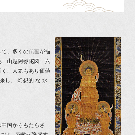
して、多くの
仏画
が描
他、山越阿弥陀図、六
高く、人気もあり価値
来し、 幻想的 な 水
の中国からもたらさ
代には、密教が隆盛す