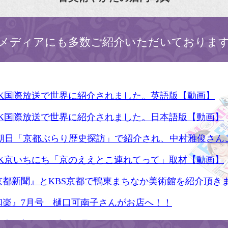
メディアにも多数ご紹介いただいておりま
HK国際放送で世界に紹介されました。英語版【動画】
HK国際放送で世界に紹介されました。日本語版【動画】
S朝日「京都ぶらり歴史探訪」で紹介され、中村雅俊さん
HK京いちにち「京のええとこ連れてって」取材【動画】
京都新聞』とKBS京都で鴨東まちなか美術館を紹介頂き
和楽』7月号 樋口可南子さんがお店へ！！
人画報』2012年5月号