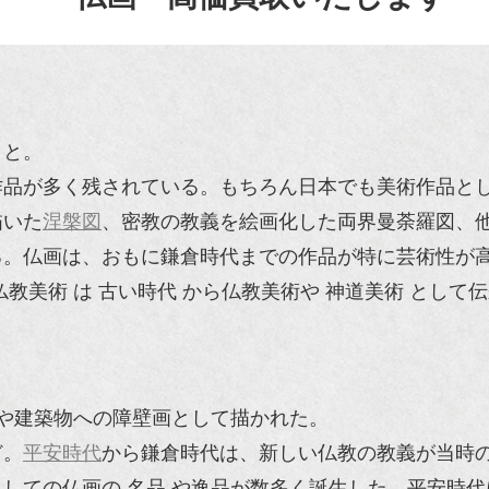
こと。
作品が多く残されている。もちろん日本でも美術作品と
描いた
涅槃図
、密教の教義を絵画化した両界曼荼羅図、
る。仏画は、おもに鎌倉時代までの作品が特に芸術性が
教美術 は 古い時代 から仏教美術や 神道美術 として伝
 や建築物への障壁画として描かれた。
ど。
平安時代
から鎌倉時代は、新しい仏教の教義が当時
しての仏画の 名品 や逸品が数多く誕生した。平安時