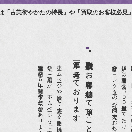
樋口可南子の古寺散歩』（5月17日発行）
は「
古美術やかたの特長
」や「
買取のお客様必見
HK「趣味Do楽」とよた真帆さんご来店！【動画】
HK『美の壺』（4月24日放送）
和楽』10月号
第一と考えております。
買取依頼のお客様に納得して頂くことを
anako 京都案内』
京都祇園で昭和５６年に開業、長年の信頼と実績があります。
是非、ご来店頂くか、ホームページをご覧下さい。
愛好家やコレクターの方が品物の入荷をお待ちです。
店頭には買取商品を常時２０００点以上展示販売しており、
世界各国から１
IGARO japon』12月号
r partner』2011年2月号
09年11月 『週刊現代』2009年11月28日号
anako WEST』4月号
骨董古美術の愉しみ方』（4月16日発行）