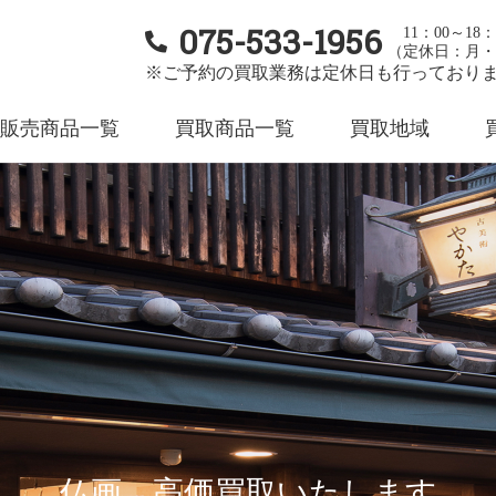
075-533-1956
11：00～18：
（定休日：月・
※ご予約の買取業務は定休日も行っており
販売商品一覧
買取商品一覧
買取地域
仏画 高価買取いたします