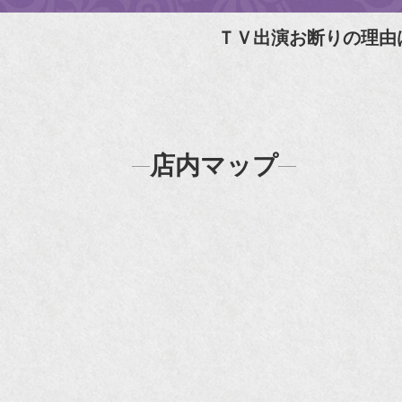
『
ＴＶ出演お断りの理由
N
N
『
店内マップ
『H
『F
『m
20
『H
『