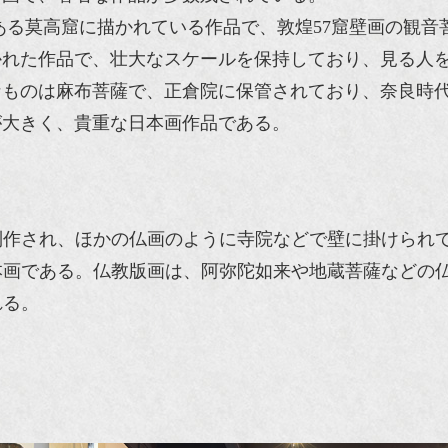
ある莫高窟に描かれている作品で、敦煌57窟壁画の観音
かれた作品で、壮大なスケールを保持しており、見る人
なものは麻布菩薩で、正倉院に保管されており、奈良時
が大きく、貴重な日本画作品である。
制作され、ほかの仏画のように寺院などで壁に掛けられ
画である。仏教版画は、阿弥陀如来や地蔵菩薩などの仏
れる。
。