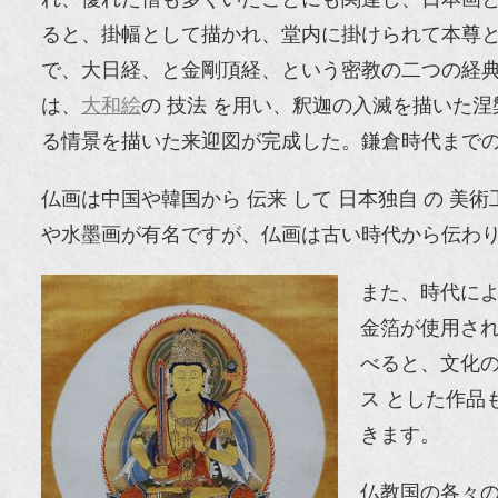
ると、掛幅として描かれ、堂内に掛けられて本尊
で、大日経、と金剛頂経、という密教の二つの経
は、
大和絵
の 技法 を用い、釈迦の入滅を描いた
る情景を描いた来迎図が完成した。鎌倉時代までの
仏画は中国や韓国から 伝来 して 日本独自 の 美
や水墨画が有名ですが、仏画は古い時代から伝わり、
また、時代に
金箔が使用さ
べると、文化
ス とした作
きます。
仏教国の各々