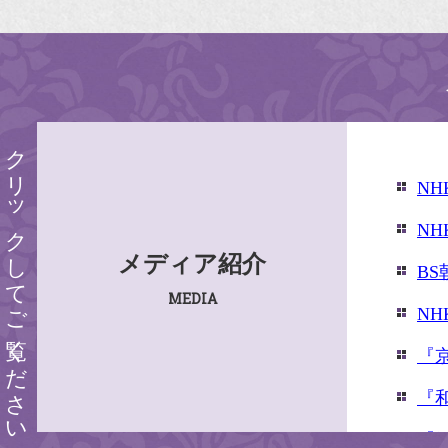
クリックしてご覧ください
N
N
メディア紹介
B
MEDIA
N
『
『
『婦