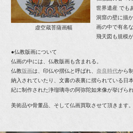
世界遺産 でも
洞窟の壁に描
画の中で有名
虚空蔵菩薩画幅
飛天図も規模
●仏教版画について
仏画の中には、仏教版画も含まれる。
仏教
版画
は、印仏や摺仏と呼ばれ、
奈良時代
から
納入されていたり、文書の表裏に摺られている日本
紀に制作された浄瑠璃寺の阿弥陀如来像が挙げら
美術品や骨董品、そして仏画買取させて頂きます