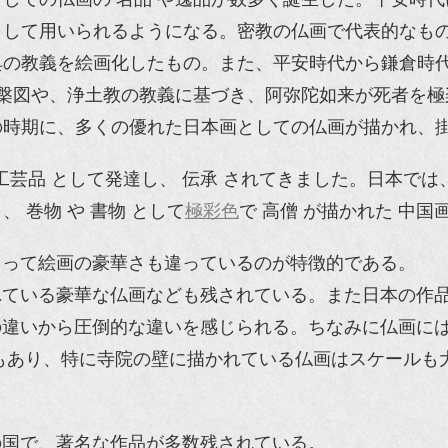
として用いられるようになる。密教の仏画で代表的なも
典の教義を絵画化したもの。また、平安時代から鎌倉時
涅槃図や、浄土教の教義に基づき、阿弥陀如来が死者を
時期に、多くの優れた日本画としての仏画が描かれ、掛
術工芸品 として発達し、 伝承 されてきました。日本では、
 巻物 や 書物 として
極彩色
で 高僧 が描かれた 中国
よって絵画の豪華さも違っているのが特徴的である。
れている豪華な仏画なども残されている。また日本の作
の違いから圧倒的な違いを感じられる。ちなみに仏画には
品もあり、特に寺院の壁に描かれている仏画はスケールも
の国で、著名な作品が多数残されている。