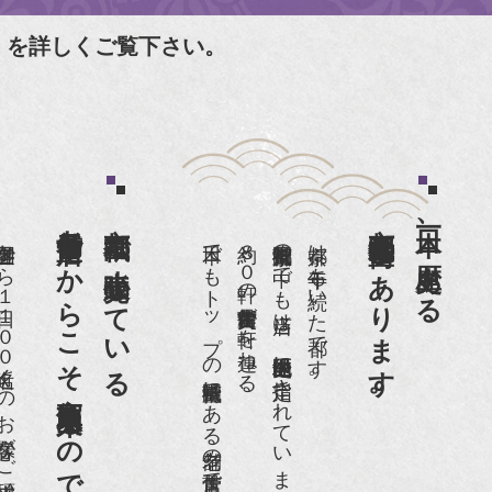
」を詳しくご覧下さい。
老舗骨董店だからこそ高価買取出来るのです。
京都祇園で小売販売している
京都祇園骨董街にあります。
日本一、歴史ある
日１００名近くのお客様がご来店頂いております。
日本でもトップの祇園骨董街にある老舗の骨董店です。
約８０軒の古美術骨董商が軒を連ねる、
京都祇園骨董街の中でも当店は、歴史的保全地区に指定されています。
京都は千年も続いた都です。