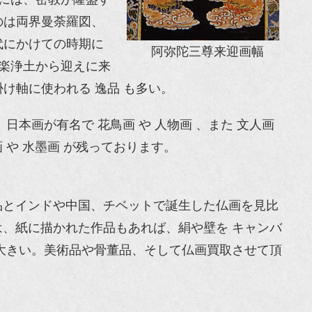
のは両界曼荼羅図、
代にかけての時期に
阿弥陀三尊来迎画幅
極楽浄土から迎えに来
け軸に使われる 逸品 も多い。
日本画が有名で 花鳥画 や 人物画 、また 文人画
画 や 水墨画 が残っております。
品とインドや中国、チベットで誕生した仏画を見比
、紙に描かれた作品もあれば、絹や壁を キャンバ
大きい。美術品や骨董品、そして仏画買取させて頂