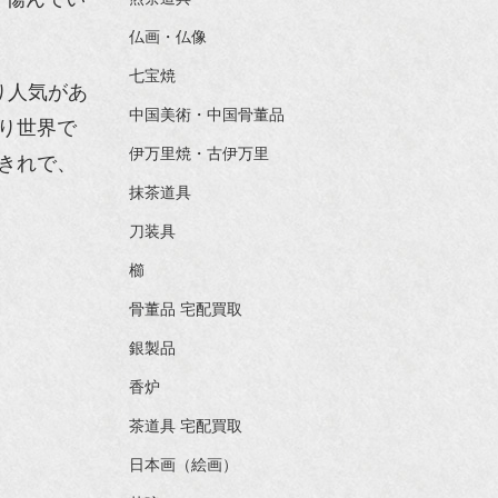
仏画・仏像
七宝焼
り人気があ
中国美術・中国骨董品
り世界で
伊万里焼・古伊万里
きれで、
抹茶道具
刀装具
櫛
骨董品 宅配買取
銀製品
香炉
茶道具 宅配買取
日本画（絵画）