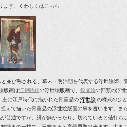
ります。くわしくは
こちら
らと並び称される、幕末・明治期を代表する浮世絵師、
絵版画は
江戸時代
の浮世絵版画で、
役者絵
の部類の浮世
、主に江戸時代に描かれた骨董品の
浮世絵
の様式のひと
て捉えて描いた骨董品の浮世絵版画の事を言います。ま
品が普通ですが、縁が無かったり、切れていると値打ち
三枚続きの一枚で、三枚あると高価買取出来ます。大き