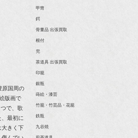
甲冑
鍔
骨董品 出張買取
根付
兜
茶道具 出張買取
印籠
銀瓶
豊原国周の
蒔絵・漆芸
絵版画で
竹籠・竹芸品・花籠
つで、歌
鉄瓶
た、最初に
九谷焼
は大きく下
く傷んでい
煎茶道具