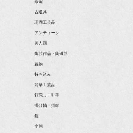
茶碗
古道具
珊瑚工芸品
アンティーク
美人画
陶芸作品・陶磁器
置物
持ち込み
翡翠工芸品
釘隠し・引手
掛け軸・掛軸
鎧
李朝