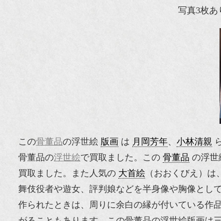
写真3枚あ
この
骨董品
の浮世絵
版画
は
月岡芳年
、
小林清親
骨董品の
浮世絵
で買取ました。この
骨董品
の浮世
買取ました。また人気の
大首絵
（おおくびえ）は
舞伎役者や遊女、評判娘などを半身像や胸像とし
作られたときは、周りに余白の縁が付いている作
がることもあります。この骨董品の浮世絵版画は