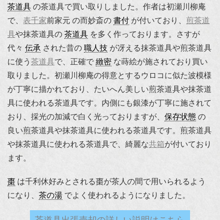
茶道具
の茶道具で買い取りしました。作者は初瀬川柳庵
で、
表千家
前家元 の而妙斎の
書付
が付いており、
煎茶道
具
や抹茶道具の
茶道具
を多く作っております。さすが
代々
伝承
された昔の
職人技
が冴える抹茶道具や煎茶道具
に使う
茶道具
で、正確で
緻密
な蒔絵が施されており買い
取りました。初瀬川柳庵の得意とするウロコに似た波模様
が丁寧に描かれており、たいへん美しい煎茶道具や抹茶道
具に使われる茶道具です。内側にも銀漆が丁寧に施されて
おり、採光の加減で白く光っておりますが、
保存状態
の
良い煎茶道具や抹茶道具に使われる茶道具です。煎茶道具
や抹茶道具に使われる茶道具で、綺麗な
共箱
が付いており
ます。
棗
は千利休好みとされる棗が茶人の間で用いられるよう
になり、
茶の湯
でよく使われるようになりました。
茶道具出張売却の詳しい説明はこちら