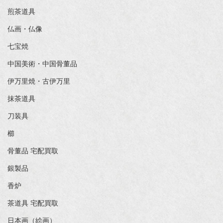
煎茶道具
仏画・仏像
七宝焼
中国美術・中国骨董品
伊万里焼・古伊万里
抹茶道具
刀装具
櫛
骨董品 宅配買取
銀製品
香炉
茶道具 宅配買取
日本画（絵画）