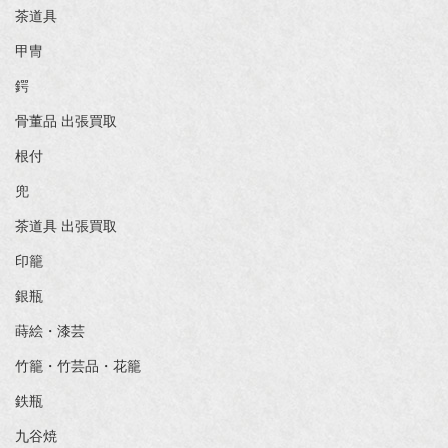
茶道具
甲冑
鍔
骨董品 出張買取
根付
兜
茶道具 出張買取
印籠
銀瓶
蒔絵・漆芸
竹籠・竹芸品・花籠
鉄瓶
九谷焼