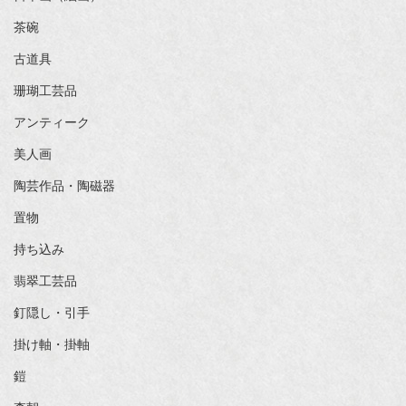
茶碗
古道具
珊瑚工芸品
アンティーク
美人画
陶芸作品・陶磁器
置物
持ち込み
翡翠工芸品
釘隠し・引手
掛け軸・掛軸
鎧