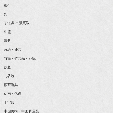
根付
兜
茶道具 出張買取
印籠
銀瓶
蒔絵・漆芸
竹籠・竹芸品・花籠
鉄瓶
九谷焼
煎茶道具
仏画・仏像
七宝焼
中国美術・中国骨董品