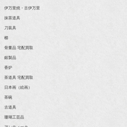
伊万里焼・古伊万里
抹茶道具
刀装具
櫛
骨董品 宅配買取
銀製品
香炉
茶道具 宅配買取
日本画（絵画）
茶碗
古道具
珊瑚工芸品