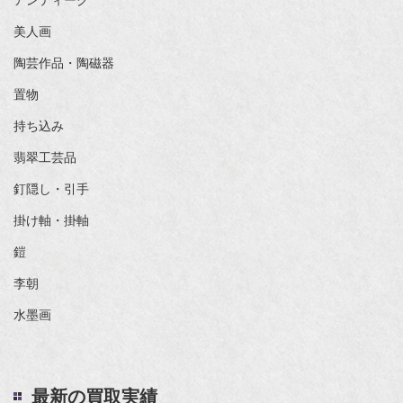
アンティーク
美人画
陶芸作品・陶磁器
置物
持ち込み
翡翠工芸品
釘隠し・引手
掛け軸・掛軸
鎧
李朝
水墨画
最新の買取実績