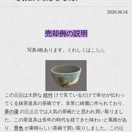
2026.06.14
売却例の説明
写真4枚あります。くわしくは
こちら
この
茶碗
は大胆な
絵付
けで見ているだけで幸せが伝わっ
てくる抹茶道具の茶碗です。非常に綺麗に作られており、
茶の湯
の
茶道具
では人気の茶碗だと思われ買い取りまし
た。この茶道具は長年の時代を経てきた味わいと風格があ
り、
景色
が素晴らしい茶碗で買い取りしました。この
抹