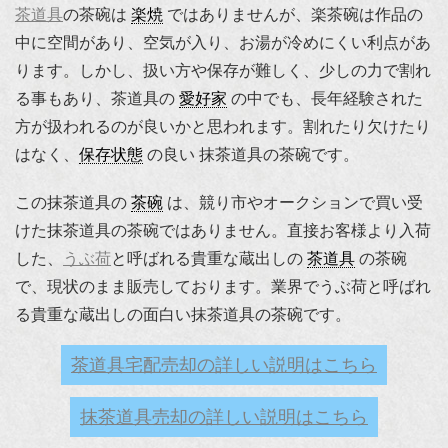
茶道具
の茶碗は
楽焼
ではありませんが、楽茶碗は作品の
中に空間があり、空気が入り、お湯が冷めにくい利点があ
ります。しかし、扱い方や保存が難しく、少しの力で割れ
る事もあり、茶道具の
愛好家
の中でも、長年経験された
方が扱われるのが良いかと思われます。割れたり欠けたり
はなく、
保存状態
の良い 抹茶道具の茶碗です。
この抹茶道具の
茶碗
は、競り市やオークションで買い受
けた抹茶道具の茶碗ではありません。直接お客様より入荷
した、
うぶ荷
と呼ばれる貴重な蔵出しの
茶道具
の茶碗
で、現状のまま販売しております。業界でうぶ荷と呼ばれ
る貴重な蔵出しの面白い抹茶道具の茶碗です。
茶道具宅配売却の詳しい説明はこちら
抹茶道具売却の詳しい説明はこちら