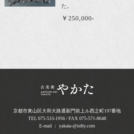
た。
￥250,000-
京都市東山区大和大路通新門前上ル西之町
197番地
TEL
075-533-1956
/ FAX 075-571-8648
E-mail ：
yakata-@nifty.com