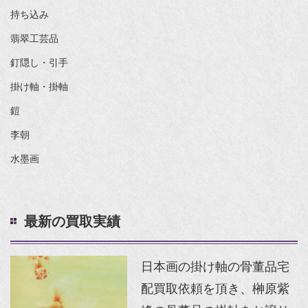
持ち込み
翡翠工芸品
釘隠し・引手
掛け軸・掛軸
鎧
李朝
水墨画
最新の買取実績
日本画の掛け軸の骨董品宅
配買取依頼を頂き、榊原紫