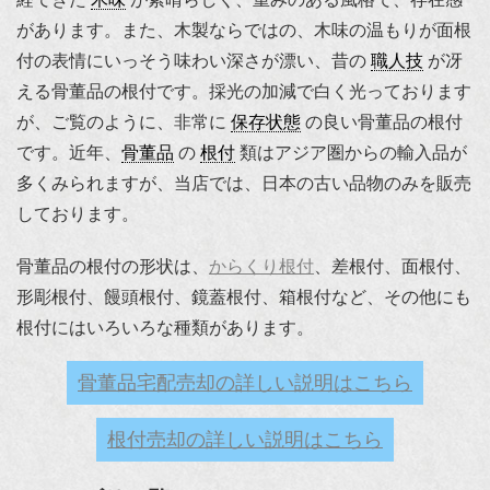
があります。また、木製ならではの、木味の温もりが面根
付の表情にいっそう味わい深さが漂い、昔の
職人技
が冴
える骨董品の根付です。採光の加減で白く光っております
が、ご覧のように、非常に
保存状態
の良い骨董品の根付
です。近年、
骨董品
の
根付
類はアジア圏からの輸入品が
多くみられますが、当店では、日本の古い品物のみを販売
しております。
骨董品の根付の形状は、
からくり根付
、差根付、面根付、
形彫根付、饅頭根付、鏡蓋根付、箱根付など、その他にも
根付にはいろいろな種類があります。
骨董品宅配売却の詳しい説明はこちら
根付売却の詳しい説明はこちら