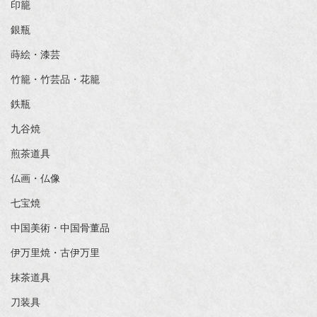
印籠
銀瓶
蒔絵・漆芸
竹籠・竹芸品・花籠
鉄瓶
九谷焼
煎茶道具
仏画・仏像
七宝焼
中国美術・中国骨董品
伊万里焼・古伊万里
抹茶道具
刀装具