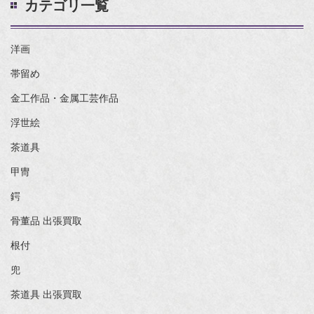
カテゴリ一覧
洋画
帯留め
金工作品・金属工芸作品
浮世絵
茶道具
甲冑
鍔
骨董品 出張買取
根付
兜
茶道具 出張買取