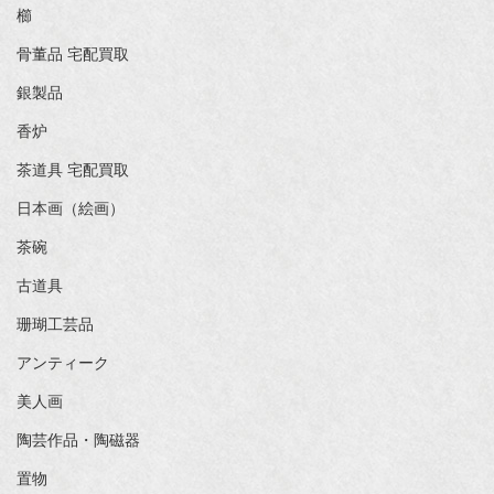
櫛
骨董品 宅配買取
銀製品
香炉
茶道具 宅配買取
日本画（絵画）
茶碗
古道具
珊瑚工芸品
アンティーク
美人画
陶芸作品・陶磁器
置物