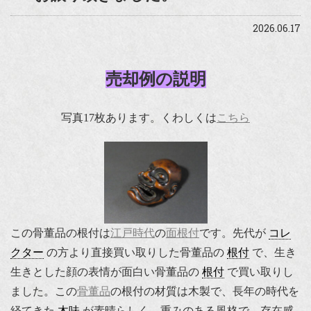
2026.06.17
売却例の説明
写真17枚あります。くわしくは
こちら
この骨董品の根付は
江戸時代
の
面根付
です。先代が
コレ
クター
の方より直接買い取りした骨董品の
根付
で、生き
生きとした顔の表情が面白い骨董品の
根付
で買い取りし
ました。この
骨董品
の根付の材質は木製で、長年の時代を
経てきた
木味
が素晴らしく、重みのある風格で、存在感