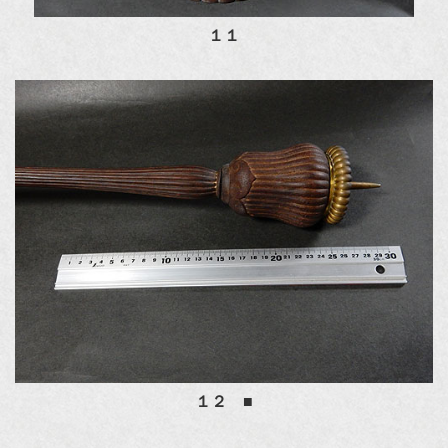
１１
１２ ■