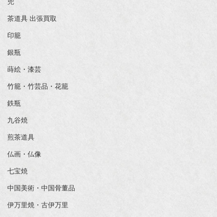
兜
茶道具 出張買取
印籠
銀瓶
蒔絵・漆芸
竹籠・竹芸品・花籠
鉄瓶
九谷焼
煎茶道具
仏画・仏像
七宝焼
中国美術・中国骨董品
伊万里焼・古伊万里