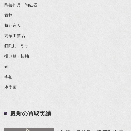
陶芸作品・陶磁器
置物
持ち込み
翡翠工芸品
釘隠し・引手
掛け軸・掛軸
鎧
李朝
水墨画
最新の買取実績