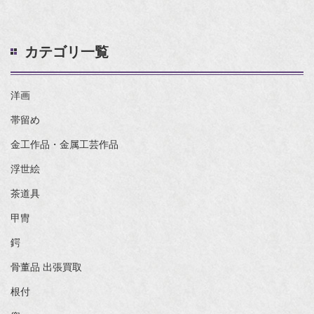
カテゴリ一覧
洋画
帯留め
金工作品・金属工芸作品
浮世絵
茶道具
甲冑
鍔
骨董品 出張買取
根付