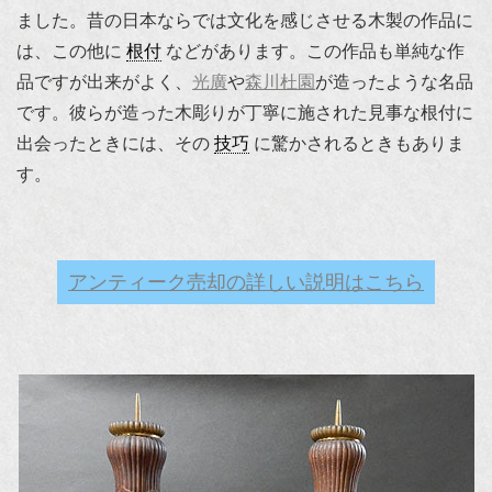
ました。昔の日本ならでは文化を感じさせる木製の作品に
は、この他に
根付
などがあります。この作品も単純な作
品ですが出来がよく、
光廣
や
森川杜園
が造ったような名品
です。彼らが造った木彫りが丁寧に施された見事な根付に
出会ったときには、その
技巧
に驚かされるときもありま
す。
アンティーク売却の詳しい説明はこちら