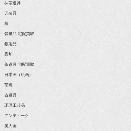
抹茶道具
刀装具
櫛
骨董品 宅配買取
銀製品
香炉
茶道具 宅配買取
日本画（絵画）
茶碗
古道具
珊瑚工芸品
アンティーク
美人画