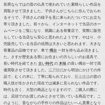
良県ならではの昔の仏具で使われていた素晴らしい作品を
買取させて頂きました。子供さんがこちらに住んでおられ
るそうで、子供さんの様子を見に来られたついでにお立ち
寄り頂きました。前々から、インターネットで当店のホー
ムページをご覧になり、祇園にある骨董店で、実際に販売
もしている当店なら安心と思われたようです。やはり、小
売販売している当店の信用は大きいと思われます。大きな
骨董品の品物ですが、車で
燭台
一対を持ち込み頂きまし
た。さすが歴史ある県にお住まいの方らしいのお道具で、
長い時代を経てきた
古い時代
の
木味
の良い燭台一対で高
価買取させて頂きました。
江戸時代
から明治にかけての作
品で、むくの木に、丁寧に彫られており、
彫る技法
の昔の
職人技が生かされた現在では滅多に見られない作品です。
時代も古く、大型の商品となりますので、ご購入の際に
は、店頭でのお渡しのみとさせて頂いている商品です。こ
のように、昔ながらの手作りの作品はたいへん貴重となり