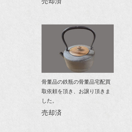
売却済
骨董品の鉄瓶の骨董品宅配買
取依頼を頂き、お譲り頂きま
した。
売却済