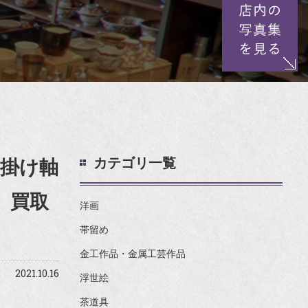
カテゴリ一覧
掛け軸
。買取
洋画
帯留め
。
金工作品・金属工芸作品
2021.10.16
浮世絵
茶道具