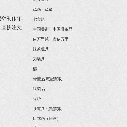
仏画・仏像
柄や制作年
七宝焼
り直接注文
中国美術・中国骨董品
伊万里焼・古伊万里
抹茶道具
刀装具
櫛
骨董品 宅配買取
銀製品
香炉
茶道具 宅配買取
日本画（絵画）