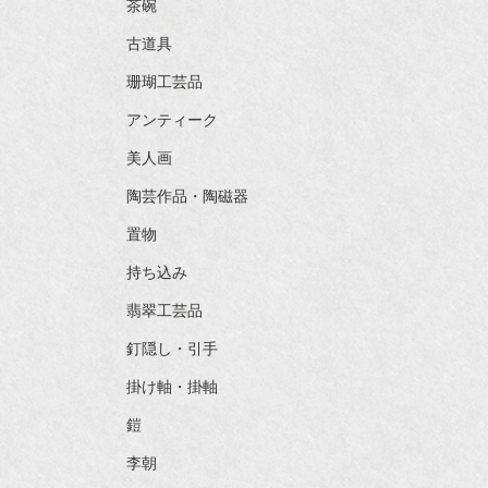
茶碗
古道具
珊瑚工芸品
アンティーク
美人画
陶芸作品・陶磁器
置物
持ち込み
翡翠工芸品
釘隠し・引手
掛け軸・掛軸
鎧
李朝