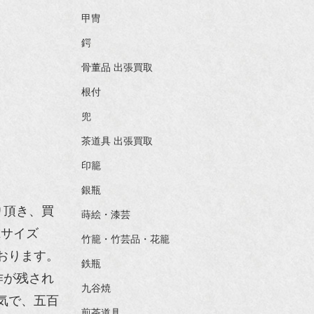
甲冑
鍔
骨董品 出張買取
根付
兜
茶道具 出張買取
印籠
銀瓶
り頂き、買
蒔絵・漆芸
mサイズ
竹籠・竹芸品・花籠
おります。
鉄瓶
作が残され
九谷焼
気で、五百
煎茶道具