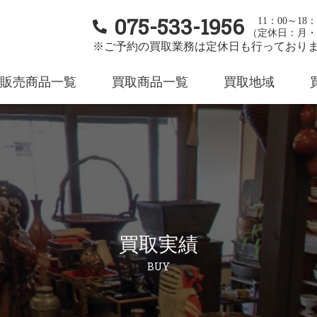
075-533-1956
11：00～18：
（定休日：月・
※ご予約の買取業務は定休日も行っており
販売商品一覧
買取商品一覧
買取地域
買取実績
BUY