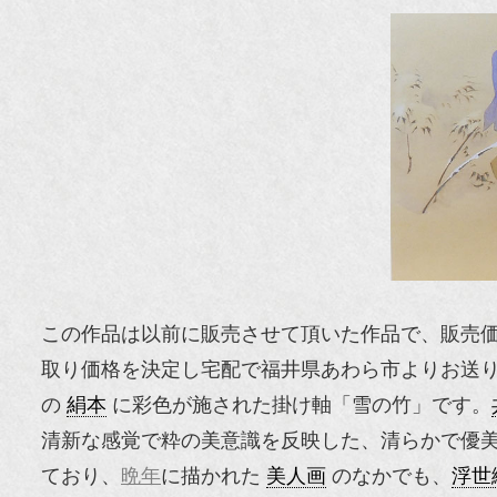
この作品は以前に販売させて頂いた作品で、販売
取り価格を決定し宅配で福井県あわら市よりお送り頂
の
絹本
に彩色が施された掛け軸「雪の竹」です。
清新な感覚で粋の美意識を反映した、清らかで優
ており、
晩年
に描かれた
美人画
のなかでも、
浮世