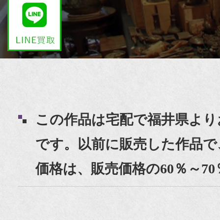
この作品は宅配で福井県より
です。以前に販売した作品で
価格は、販売価格の60％～7