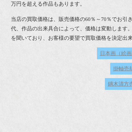
万円を超える作品もあります。
当店の買取価格は、販売価格の60％～70％でお
代、作品の出来具合によって、価格は変動します
を聞いており、お客様の要望で買取価格を決定出来ます
日本画（絵画
掛軸売
鏑木清方