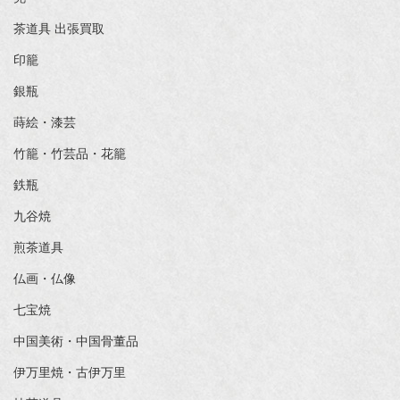
茶道具 出張買取
印籠
銀瓶
蒔絵・漆芸
竹籠・竹芸品・花籠
鉄瓶
九谷焼
煎茶道具
仏画・仏像
七宝焼
中国美術・中国骨董品
伊万里焼・古伊万里