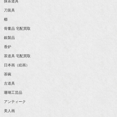
抹茶道具
刀装具
櫛
骨董品 宅配買取
銀製品
香炉
茶道具 宅配買取
日本画（絵画）
茶碗
古道具
珊瑚工芸品
アンティーク
美人画