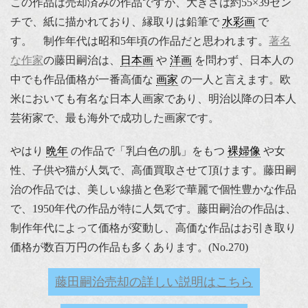
この作品は売却済みの作品ですが、大きさは約55×39セン
チで、紙に描かれており、縁取りは鉛筆で
水彩画
で
す。 制作年代は昭和5年頃の作品だと思われます。
著名
な作家
の藤田嗣治は、
日本画
や
洋画
を問わず、日本人の
中でも作品価格が一番高価な
画家
の一人と言えます。欧
米においても有名な日本人画家であり、明治以降の日本人
芸術家で、最も海外で成功した画家です。
やはり
晩年
の作品で「乳白色の肌」をもつ
裸婦像
や女
性、子供や猫が人気で、高価買取させて頂けます。藤田嗣
治の作品では、美しい線描と色彩で華麗で個性豊かな作品
で、1950年代の作品が特に人気です。藤田嗣治の作品は、
制作年代によって価格が変動し、高価な作品はお引き取り
価格が数百万円の作品も多くあります。(No.270)
藤田嗣治売却の詳しい説明はこちら