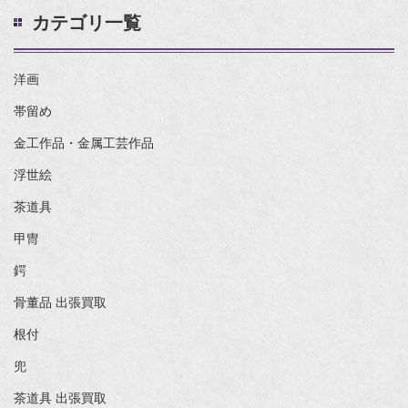
カテゴリ一覧
洋画
帯留め
金工作品・金属工芸作品
浮世絵
茶道具
甲冑
鍔
骨董品 出張買取
根付
兜
茶道具 出張買取