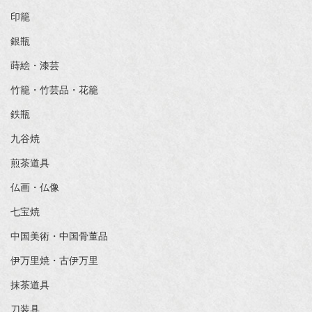
印籠
銀瓶
蒔絵・漆芸
竹籠・竹芸品・花籠
鉄瓶
九谷焼
煎茶道具
仏画・仏像
七宝焼
中国美術・中国骨董品
伊万里焼・古伊万里
抹茶道具
刀装具