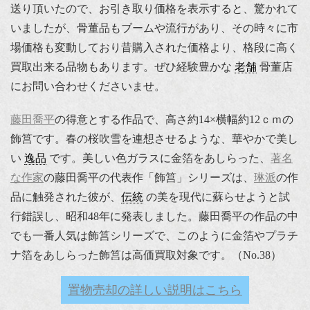
送り頂いたので、お引き取り価格を表示すると、驚かれて
いましたが、骨董品もブームや流行があり、その時々に市
場価格も変動しており昔購入された価格より、格段に高く
買取出来る品物もあります。ぜひ経験豊かな
老舗
骨董店
にお問い合わせくださいませ。
藤田喬平
の得意とする作品で、高さ約14×横幅約12ｃｍの
飾筥です。春の桜吹雪を連想させるような、華やかで美し
い
逸品
です。美しい色ガラスに金箔をあしらった、
著名
な作家
の藤田喬平の代表作「飾筥」シリーズは、
琳派
の作
品に触発された彼が、
伝統
の美を現代に蘇らせようと試
行錯誤し、昭和48年に発表しました。藤田喬平の作品の中
でも一番人気は飾筥シリーズで、このように金箔やプラチ
ナ箔をあしらった飾筥は高価買取対象です。（No.38）
置物売却の詳しい説明はこちら