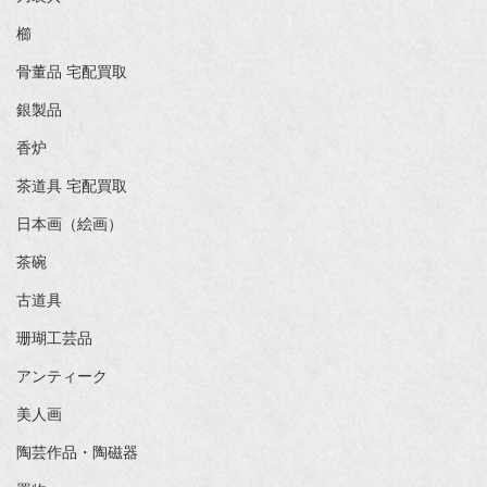
櫛
骨董品 宅配買取
銀製品
香炉
茶道具 宅配買取
日本画（絵画）
茶碗
古道具
珊瑚工芸品
アンティーク
美人画
陶芸作品・陶磁器