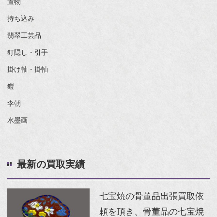
置物
持ち込み
翡翠工芸品
釘隠し・引手
掛け軸・掛軸
鎧
李朝
水墨画
最新の買取実績
七宝焼の骨董品出張買取依
頼を頂き、骨董品の七宝焼