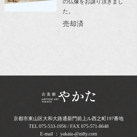
の仏像をお譲り頂きまし
た。
売却済
京都市東山区大和大路通新門前上ル西之町
197番地
TEL
075-533-1956
/ FAX 075-571-8648
E-mail ：
yakata-@nifty.com