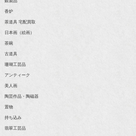
銀製品
香炉
茶道具 宅配買取
日本画（絵画）
茶碗
古道具
珊瑚工芸品
アンティーク
美人画
陶芸作品・陶磁器
置物
持ち込み
翡翠工芸品