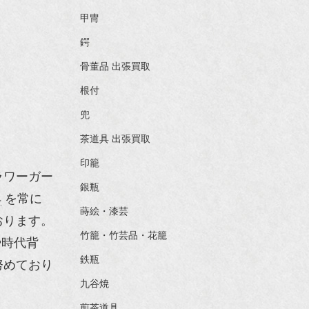
甲冑
鍔
骨董品 出張買取
根付
兜
茶道具 出張買取
印籠
ラワーガー
銀瓶
具
を常に
蒔絵・漆芸
おります。
竹籠・竹芸品・花籠
や時代背
鉄瓶
努めており
九谷焼
煎茶道具