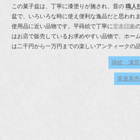
この菓子盆は、丁寧に漆塗りが施され、昔の
職人
盆で、いろいろな時に使え便利な逸品だと思われ
使用品に近い品物です。平蒔絵で丁寧に
堂本印象
はお店で販売しているお求めやすい品物で、ホー
は二千円から一万円までの楽しいアンティークの
蒔絵・漆芸
茶道具売