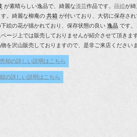
技
が素晴らしい逸品で、綺麗な
漆芸
作品です。
蒔絵
が綺
ます。綺麗な柳庵の
共箱
が付いており、大切に保存され
の下絵の花が描かれており、保存状態の良い
逸品
です。
ムページ上では販売しておりませんが紹介させて頂きま
品物を沢山販売しておりますので、是非ご来店ください
売却の詳しい説明はこちら
却の詳しい説明はこちら