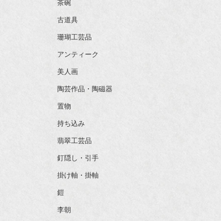
茶碗
古道具
珊瑚工芸品
アンティーク
美人画
陶芸作品・陶磁器
置物
持ち込み
翡翠工芸品
釘隠し・引手
掛け軸・掛軸
鎧
李朝