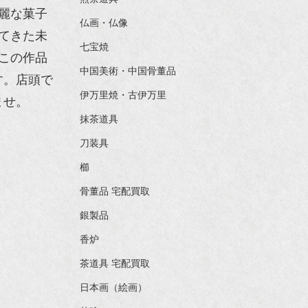
麗な菓子
仏画・仏像
てきた未
七宝焼
この作品
中国美術・中国骨董品
す。店頭で
伊万里焼・古伊万里
ませ。
抹茶道具
刀装具
櫛
骨董品 宅配買取
銀製品
香炉
茶道具 宅配買取
日本画（絵画）