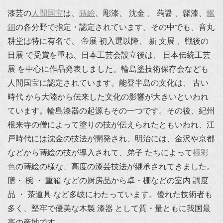
漆芸の
人間国宝
は、
蒔絵
、彫漆、 沈金 、 蒟醤 、髹漆、
螺
鈿
の各分野で指定・認定されています。その中でも、音丸
耕堂は特に有名で、 帝展 初入選以降、 新 文展 、戦後の
日展 で受賞を重ね、日本工芸会設立後は、 日本伝統工芸
展 を中心に作品発表しました。輪島塗技術保存会なども
人間国宝に認定されています。能登半島の文化は、 古い
時代 から大陸から伝来した文化の影響が大きいといわれ
ています。輪島漆器の起源もその一つです。その後、紀州
根来寺の僧によって塗りの技が伝えられたともいわれ、江
戸時代には沈金の技法が開発され、明治には、金沢や京都
などから蒔絵の技が導入されて、弟子 たちによって
極彩
色
の蒔絵の様な、高度の漆芸技法が継承されてきました。
膳・ 椀 ・ 重箱 などの厨房品から卓・棚などの室内 調度
品 ・ 茶道具 など多岐にわたっています。優れた技術者も
多く、堅牢で優美な木製 漆器 として質・量ともに我国最
高の産地です。