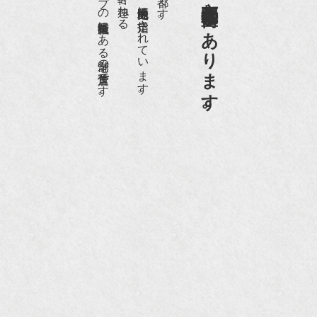
日本でもトップの祇園骨董街にある老舗の骨董店です。
京都祇園骨董街の中でも当店は、歴史的保全地区に指定されています。
京都祇園骨董街にあります。
NHK『美の壺』（4月24日放送）
『和楽』10月号
『Hanako 京都案内』
『FIGARO japon』12月号
『mr partner』2011年2月号
2009年11月 『週刊現代』2009年11月28日号
『Hanako WEST』4月号
『骨董古美術の愉しみ方』（4月16日発行）
『近代盆栽』9月号
『Hanako WEST』11月号
『ORANGE travel』2006年 SUMMER
『婦人画報』2004年9月号