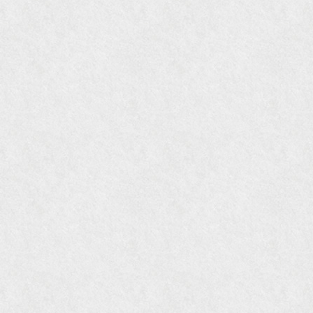
国際交流サービス協会に2017年6月７日紹介頂き
ました。
『Grazia』6月号
『VISIO ビジオ・モノ』5月号
『Hanako WEST』4月号
『gli』11月号
オレンジページムック『インテリア』No.23
『MORE』12月号
『花時間』7月号
『東京育ちの京都案内』麻生圭子著 文芸春秋刊
『私のアンティーク』