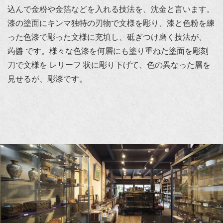
込んで金粉や金箔などを入れる技法を、沈金と言います。
漆の塗面にキンマ独特の刃物で文様を彫り、漆と色粉を練
った色漆で彫った文様に充填し、砥ぎつけ磨く技法が、
蒟醬 です。様々な色漆を何層にも塗り重ねた塗面を彫刻
刀で文様を レリーフ 状に彫り下げて、色の異なった層を
見せるが、彫漆です。