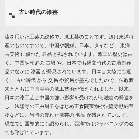
古い時代の漆芸
漆を用いた工芸の総称で、漆工芸のことです。漆は東洋特
産のものですので、中国や朝鮮、日本、タイなど、 東洋
古美術 に優れた 名品 が残されています。漆工の歴史は古
く、中国や朝鮮の 古墳 や、日本でも縄文時代の古墳副葬
品のなかに 漆器 が発見されています。日本は大陸にも近
く、 古い時代 から 交易 や貿易が盛んでしたので、仏教渡
来とともに
中国美術
の漆工技術が伝えられました。以来、
日本の漆工芸は中国の強い影響を受けながら独自の発達を
し、法隆寺の玉虫厨子をはじめ正倉院宝物や法隆寺献納宝
物などに、当時の優れた漆芸の 名品 が残されています。
現在では国際的にも認められ、西洋ではジャパニングの名
でも呼ばれています。