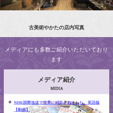
古美術やかたの店内写真
メディアにも多数ご紹介いただいており
ます
ください
メディア紹介
MEDIA
NHK国際放送で世界に紹介されました。英語版
【動画】