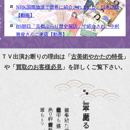
NHK国際放送で世界に紹介されました。日本語版
【動画】
BS朝日「京都ぶらり歴史探訪」で紹介され、中村
雅俊さんご来店【動画】
NHK京いちにち「京のええとこ連れてって」取材
【動画】
ＴＶ出演お断りの理由は「
古美術やかたの特長
」
『京都新聞』とKBS京都で鴨東まちなか美術館を
や「
買取のお客様必見
」を詳しくご覧下さい。
紹介頂きました。
『和楽』7月号 樋口可南子さんがお店へ！！
『婦人画報』2012年5月号
日本一、歴史ある
『樋口可南子の古寺散歩』（5月17日発行）
約８０軒の古美術骨董商が軒を連ねる、
京都は千年も続いた都です。
NHK「趣味Do楽」とよた真帆さんご来店！【動
画】