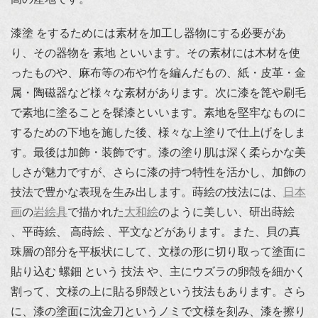
漆塗 をするためには素材を加工し器物にする必要があ
り、その器物を 素地 といいます。その素材には木材を使
ったものや、麻布等の布や竹を編んだもの、紙・皮革・金
属・陶磁器など様々な素材があります。次に漆を箆や刷毛
で素地に塗ることを髹漆といいます。素地を堅牢なものに
するための下地を施した後、様々な上塗りで仕上げをしま
す。最後は加飾・装飾です。漆の塗り肌は深く柔らかな美
しさが魅力ですが、さらに漆の持つ特性を活かし、加飾の
技法で豊かな表現を生み出します。蒔絵の技法には、
日本
画
の
岩絵具
で描かれた
大和絵
のように美しい、研出蒔絵
、平蒔絵、 高蒔絵 、平文などがあります。また、貝の真
珠層の部分を平板状にして、文様の形に切り取って塗面に
貼り込む 螺鈿 という 技法 や、主にウズラの卵殻を細かく
割って、文様の上に貼る卵殻という技法もあります。さら
に、漆の塗面に沈金刀というノミで文様を刻み、漆を擦り