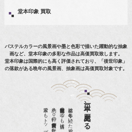
堂本印象 買取
パステルカラーの風景画や墨と色彩で描いた躍動的な抽象
画など、堂本印象の多彩な作品は高価買取致します。
堂本印象は国際的にも高く評価されており、「後世印象」
の落款がある晩年の風景画、抽象画は高価買取対象です。
日本一、歴史ある
約８０軒の古美術骨董商が軒を連ねる、
京都は千年も続いた都です。