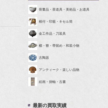
骨董品・茶道具・美術品・お道具
根付・印籠・キセル筒
金工作品・刀装具
櫛・簪・帯留め・和装小物
古陶器
アンティーク・楽しい品物
絵画・掛軸・古書
最新の買取実績