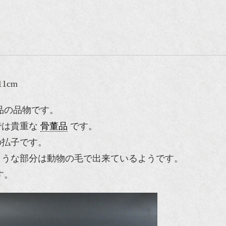
1cm
品の品物です。
では貴重な
骨董品
です。
の払子です。
ような部分は動物の毛で出来ているようです。
す。