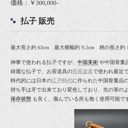
価格：￥300,000-
払子 販売
最大長さ約 63cm 最大横幅約 9.2cm 柄の長さ約 1
神事で使われる払子ですが、
中国美術
や中国骨董
綺麗な払子で、お茶道具の
煎茶道具
で使われ最近
時代的には日本の
江戸時代
に作られた中国骨董品
持ち手は牙で出来ており変色しており、先の筆の
保存状態
も良く、傷んでいる所も無く使用可能で