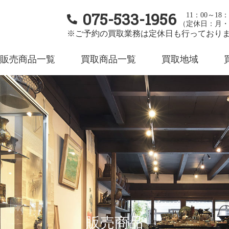
075-533-1956
11：00～18：
（定休日：月・
※ご予約の買取業務は定休日も行っており
販売商品一覧
買取商品一覧
買取地域
販売商品