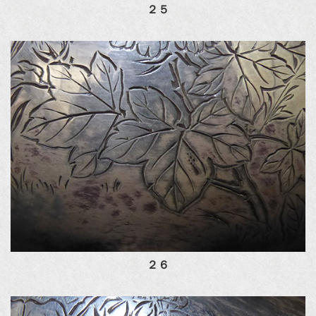
２５
２６