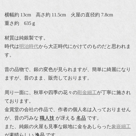
横幅約 13cm 高さ約 11.5cm 火屋の直径約 7.8cm
重さ約 635ｇ
材質は純銀製です。
時代は
明治時代
から大正時代にかけてのものだと思われま
す。
昔の品物で、銀の変色が見られますが、簡単に綺麗になり
ますが、昔のまま、販売しております。
周り一面に、秋草や四季の花々の
彫金細工
が丁寧に施され
ております。
金賞堂の会社の作品で、作者の個人名は入っておりません
が、昔の巧みな
職人技
が冴える
名品
です。
また、純銀の火屋も見事な銀地に金をあしらった
象嵌細工
が素晴らしい
逸品
です。