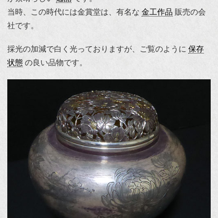
当時、この時代には金賞堂は、有名な
金工作品
販売の会
社です。
採光の加減で白く光っておりますが、ご覧のように
保存
状態
の良い品物です。