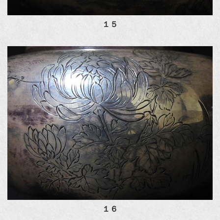
１５
１６