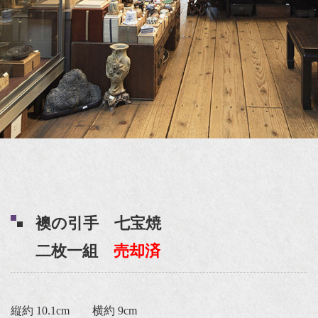
襖の引手 七宝焼
二枚一組
売却済
縦約 10.1cm 横約 9cm