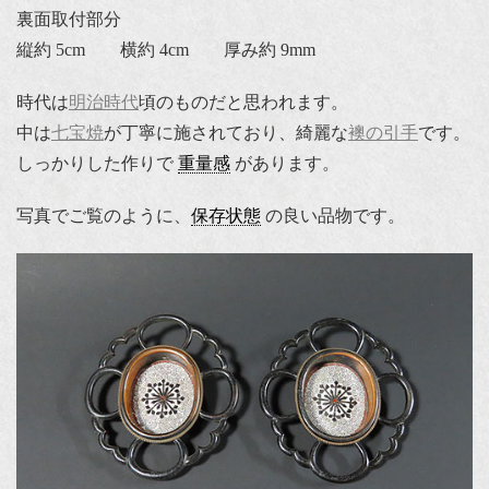
裏面取付部分
縦約 5cm 横約 4cm 厚み約 9mm
時代は
明治時代
頃のものだと思われます。
中は
七宝焼
が丁寧に施されており、綺麗な
襖の引手
です。
しっかりした作りで
重量感
があります。
写真でご覧のように、
保存状態
の良い品物です。