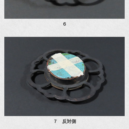
６
７ 反対側