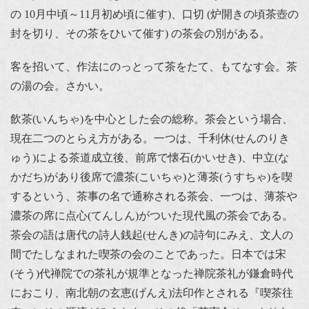
の 10月中頃～11月初め頃に催す)、口切 (炉開きの頃茶壺の
封を切り、その茶をひいて催す) の茶会の別がある。
客を招いて、作法にのっとって茶をたて、もてなす会。茶
の湯の会。さかい。
飲茶(いんちゃ)を中心とした会の総称。茶会という場合、
現在二つのとらえ方がある。一つは、千利休(せんのりき
ゅう)による茶道成立後、前席で懐石(かいせき)、中立(な
かだち)があり後席で濃茶(こいちゃ)と薄茶(うすちゃ)を喫
するという、茶事の名で通称される茶会、一つは、薄茶や
濃茶の席に点心(てんしん)がついた現代風の茶会である。
茶会の語は唐代の詩人銭起(せんき)の詩句にみえ、文人の
間でたしなまれた喫茶の会のことであった。日本では宋
(そう)代禅院での茶礼が規準となった禅院茶礼が鎌倉時代
におこり、南北朝の玄恵(げんえ)法印作とされる『喫茶往