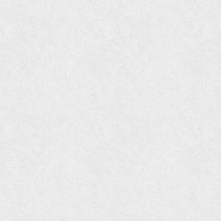
『婦人画報』2004年9月号
国際交流サービス協会に2017年6月７日紹介頂き
ました。
『Grazia』6月号
『VISIO ビジオ・モノ』5月号
『Hanako WEST』4月号
『gli』11月号
オレンジページムック『インテリア』No.23
『MORE』12月号
『花時間』7月号
『東京育ちの京都案内』麻生圭子著 文芸春秋刊
『私のアンティーク』