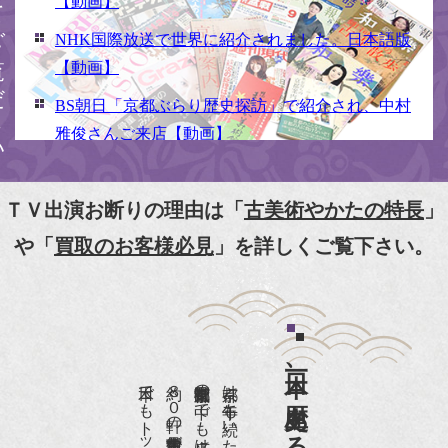
ください
【動画】
NHK国際放送で世界に紹介されました。日本語版
【動画】
BS朝日「京都ぶらり歴史探訪」で紹介され、中村
雅俊さんご来店【動画】
NHK京いちにち「京のええとこ連れてって」取材
【動画】
ＴＶ出演お断りの理由は「
古美術やかたの特長
」
『京都新聞』とKBS京都で鴨東まちなか美術館を
や「
買取のお客様必見
」を詳しくご覧下さい。
紹介頂きました。
『和楽』7月号 樋口可南子さんがお店へ！！
『婦人画報』2012年5月号
日本一、歴史ある
『樋口可南子の古寺散歩』（5月17日発行）
約８０軒の古美術骨董商が軒を連ねる、
京都は千年も続いた都です。
NHK「趣味Do楽」とよた真帆さんご来店！【動
画】