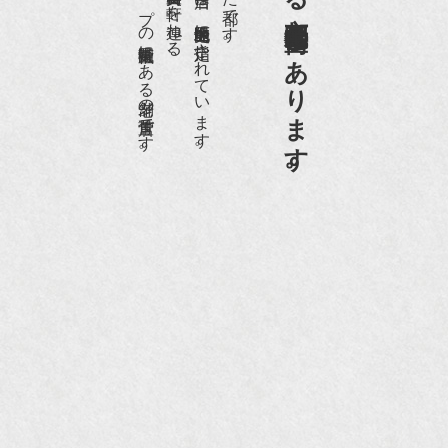
日本でもトップの祇園骨董街にある老舗の骨董店です。
京都祇園骨董街の中でも当店は、歴史的保全地区に指定されています。
京都祇園骨董街にあります。
NHK『美の壺』（4月24日放送）
『和楽』10月号
『Hanako 京都案内』
『FIGARO japon』12月号
『mr partner』2011年2月号
2009年11月 『週刊現代』2009年11月28日号
『Hanako WEST』4月号
『骨董古美術の愉しみ方』（4月16日発行）
『近代盆栽』9月号
『Hanako WEST』11月号
『ORANGE travel』2006年 SUMMER