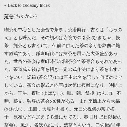
« Back to Glossary Index
茶会
( ちゃかい )
喫茶を中心とした会合で茶事，茶湯興行，古くは「ちゃの
え」とも呼んだ。その初めは寺院での引茶 (ひきちゃ。挽
茶，施茶とも書く) で、仏前に供えた茶の余りを衆僧に施
す儀式であり、鎌倉時代には抹茶を用いた大茶盛があっ
た。世俗の茶会は室町時代の闘茶会で茶寄合もそれであっ
た。茶道成立後は客を招き一定の式作法により茶を出すこ
とをいい、記録 (茶会記) には亭主の名を記して何某の会と
している。茶会の形式と内容は次第に複雑になり、時間上
から、正午、夜咄 (よばなし)、暁、朝、飯後 (はんご)、不
時、跡見、独客の茶会の8種がある。また季節上から大福
(おおぶく。王服，大服とも書く。元日の祝儀の茶で梅
干，昆布などを加えて多量にたてる) 、春 (1月 15日以後の
茶会) 、風炉、名残 (なごり。残茶ともいう。口切後約1年