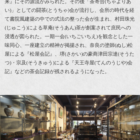
来』にその源流がみられた。その後「茶寄合(ちゃよりあ
い)」としての闘茶(とうちゃ)会が流行し、会所の時代を経
て書院風建築の中での式法の整った会が生まれ、村田珠光
(じゅこう)による草庵(そうあん)茶が創案されて庶民への
浸透が図られた。一期一会(いちごいちえ)を観念とした一
味同心、一座建立の精神が掲揚され、奈良の塗師(ぬし)松
屋による『松屋会記』、堺(さかい)の豪商津田宗達(そうた
つ)・宗及(そうきゅう)による『天王寺屋(てんのうじや)会
記』などの茶会記録が残されるようになった。