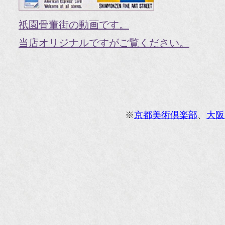
『V
祇園骨董街の動画です。
『H
当店オリジナルですがご覧ください。
『g
オ
『M
※
京都美術倶楽部
、
大阪
『
『
『