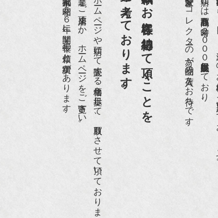
第一と考えております。
買取依頼のお客様に納得して頂くことを
京都祇園で昭和５６年に開業、長年の信頼と実績があります。
是非、ご来店頂くか、ホームページをご覧下さい。
ホームページや店頭にて販売する価格を提示して、買取りさせて頂いております。
愛好家やコレクターの方が品物の入荷をお待ちです。
店頭には買取商品を常時２０００点以上展示販売しており、
世界各国から１
IGARO japon』12月号
r partner』2011年2月号
09年11月 『週刊現代』2009年11月28日号
anako WEST』4月号
骨董古美術の愉しみ方』（4月16日発行）
近代盆栽』9月号
anako WEST』11月号
RANGE travel』2006年 SUMMER
人画報』2004年9月号
際交流サービス協会に2017年6月７日紹介頂きました。
razia』6月号