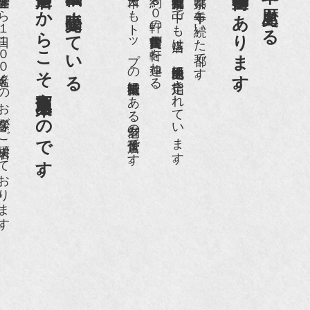
老舗骨董店だからこそ高価買取出来るのです。
京都祇園で小売販売している
京都祇園骨董街にあります。
日本一、歴史ある
日１００名近くのお客様がご来店頂いております。
日本でもトップの祇園骨董街にある老舗の骨董店です。
約８０軒の古美術骨董商が軒を連ねる、
京都祇園骨董街の中でも当店は、歴史的保全地区に指定されています。
京都は千年も続いた都です。