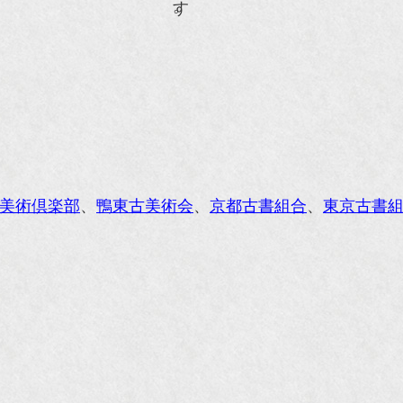
ISIO ビジオ・モノ』5月号
anako WEST』4月号
li』11月号
レンジページムック『インテリア』No.23
ORE』12月号
美術倶楽部
、
鴨東古美術会
、
京都古書組合
、
東京古書
花時間』7月号
東京育ちの京都案内』麻生圭子著 文芸春秋刊
私のアンティーク』