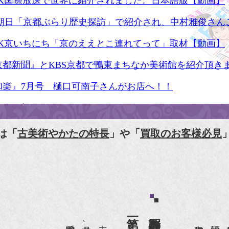
HK国際放送で世界に紹介されました。日本語版【動画】
S朝日「京都ぶらり歴史探訪」で紹介され、中村雅俊さん
HK京いちにち「京のええとこ連れてって」取材【動画】
京都新聞』とKBS京都で鴨東まちなか美術館を紹介頂き
和楽』7月号 樋口可南子さんがお店へ！！
人画報』2012年5月号
樋口可南子の古寺散歩』（5月17日発行）
は「
古美術やかたの特長
」や「
買取のお客様必見
HK「趣味Do楽」とよた真帆さんご来店！【動画】
HK『美の壺』（4月24日放送）
和楽』10月号
anako 京都案内』