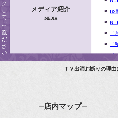
クリックしてご覧ください
N
メディア紹介
B
MEDIA
N
『
『
『婦
『
ＴＶ出演お断りの理由
N
N
『
店内マップ
『H