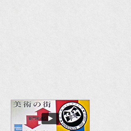
『F
『m
20
『H
『
『
『H
『O
『婦
国
『G