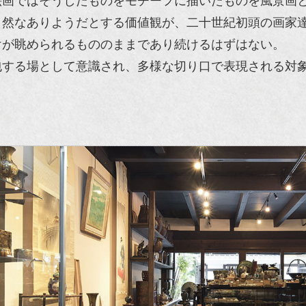
絵画ではそうしたものをモチーフに描いたものを風景画
自然なありようだとする価値観が、二十世紀初頭の画家
けが眺められるもののままであり続けるはずはない。
包する場として意識され、多様な切り口で表現される対