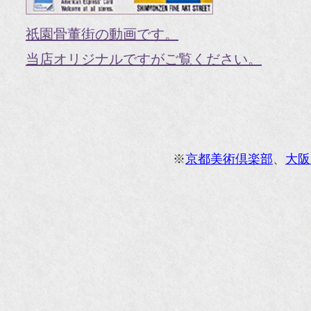
『V
祇園骨董街の動画です。
『H
当店オリジナルですがご覧ください。
『g
オ
『M
※
京都美術倶楽部
、
大阪
『
『
『