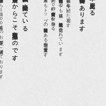
老舗骨董店だからこそ高価買取出来るのです。
京都祇園で小売販売している
京都祇園骨董街にあります。
日本一、歴史ある
日１００名近くのお客様がご来店頂いております。
日本でもトップの祇園骨董街にある老舗の骨董店です。
約８０軒の古美術骨董商が軒を連ねる、
京都祇園骨董街の中でも当店は、歴史的保全地区に指定されています。
京都は千年も続いた都です。