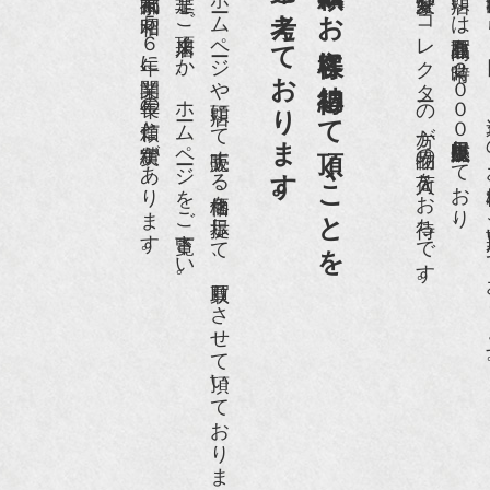
第一と考えております。
買取依頼のお客様に納得して頂くことを
京都祇園で昭和５６年に開業、長年の信頼と実績があります。
是非、ご来店頂くか、ホームページをご覧下さい。
ホームページや店頭にて販売する価格を提示して、買取りさせて頂いております。
愛好家やコレクターの方が品物の入荷をお待ちです。
店頭には買取商品を常時２０００点以上展示販売しており、
世界各国から１
IGARO japon』12月号
r partner』2011年2月号
09年11月 『週刊現代』2009年11月28日号
anako WEST』4月号
骨董古美術の愉しみ方』（4月16日発行）
近代盆栽』9月号
anako WEST』11月号
RANGE travel』2006年 SUMMER
人画報』2004年9月号
際交流サービス協会に2017年6月７日紹介頂きました。
razia』6月号