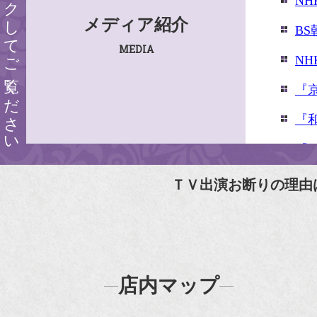
クリックしてご覧ください
N
メディア紹介
B
MEDIA
N
『
『
『婦
『
ＴＶ出演お断りの理由
N
N
『
店内マップ
『H