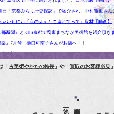
HK国際放送で世界に紹介されました。日本語版【動画】
S朝日「京都ぶらり歴史探訪」で紹介され、中村雅俊さん
HK京いちにち「京のええとこ連れてって」取材【動画】
京都新聞』とKBS京都で鴨東まちなか美術館を紹介頂き
和楽』7月号 樋口可南子さんがお店へ！！
人画報』2012年5月号
樋口可南子の古寺散歩』（5月17日発行）
は「
古美術やかたの特長
」や「
買取のお客様必見
HK「趣味Do楽」とよた真帆さんご来店！【動画】
HK『美の壺』（4月24日放送）
和楽』10月号
anako 京都案内』