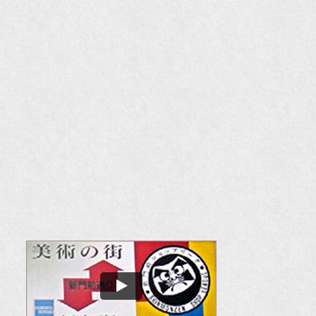
『F
『m
20
『H
『
『
『H
『O
『婦
国
『G