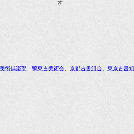
ISIO ビジオ・モノ』5月号
anako WEST』4月号
li』11月号
レンジページムック『インテリア』No.23
ORE』12月号
美術倶楽部
、
鴨東古美術会
、
京都古書組合
、
東京古書
花時間』7月号
東京育ちの京都案内』麻生圭子著 文芸春秋刊
私のアンティーク』