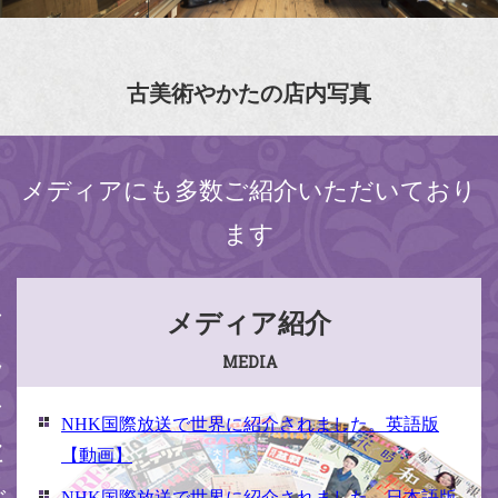
古美術やかたの店内写真
メディアにも多数ご紹介いただいており
ます
ください
メディア紹介
MEDIA
NHK国際放送で世界に紹介されました。英語版
【動画】
NHK国際放送で世界に紹介されました。日本語版