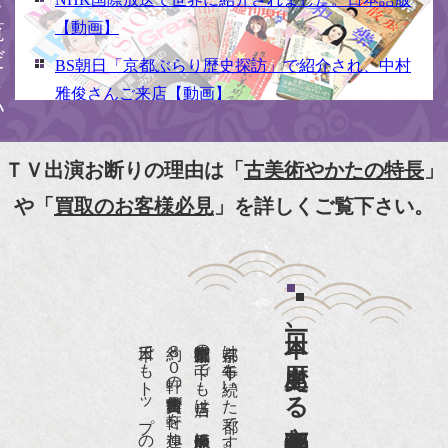
【動画】
BS朝日「京都ぶらり歴史探訪」で紹介され、中村
雅俊さんご来店【動画】
NHK京いちにち「京のええとこ連れてって」取材
【動画】
ＴＶ出演お断りの理由は「
古美術やかたの特長
」
『京都新聞』とKBS京都で鴨東まちなか美術館を
や「
買取のお客様必見
」を詳しくご覧下さい。
紹介頂きました。
『和楽』7月号 樋口可南子さんがお店へ！！
『婦人画報』2012年5月号
日本一、歴史ある
『樋口可南子の古寺散歩』（5月17日発行）
約８０軒の古美術骨董商が軒を連ねる、
京都は千年も続いた都です。
NHK「趣味Do楽」とよた真帆さんご来店！【動
画】
NHK『美の壺』（4月24日放送）