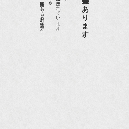
日本でもトップの祇園骨董街にある老舗の骨董店です。
京都祇園骨董街の中でも当店は、歴史的保全地区に指定されています。
京都祇園骨董街にあります。
『和楽』10月号
『Hanako 京都案内』
『FIGARO japon』12月号
『mr partner』2011年2月号
2009年11月 『週刊現代』2009年11月28日号
『Hanako WEST』4月号
『骨董古美術の愉しみ方』（4月16日発行）
『近代盆栽』9月号
『Hanako WEST』11月号
『ORANGE travel』2006年 SUMMER
『婦人画報』2004年9月号