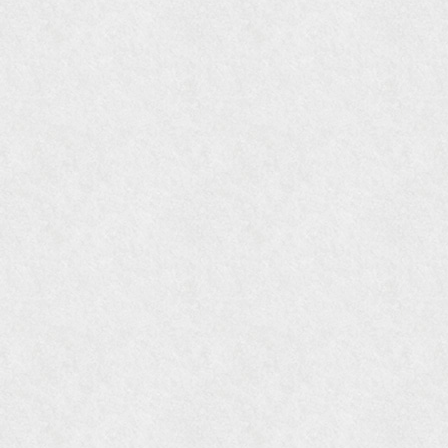
国際交流サービス協会に2017年6月７日紹介頂き
ました。
『Grazia』6月号
『VISIO ビジオ・モノ』5月号
『Hanako WEST』4月号
『gli』11月号
オレンジページムック『インテリア』No.23
『MORE』12月号
『花時間』7月号
『東京育ちの京都案内』麻生圭子著 文芸春秋刊
『私のアンティーク』