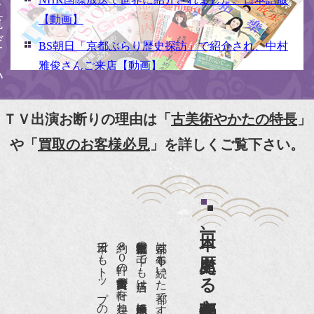
【動画】
BS朝日「京都ぶらり歴史探訪」で紹介され、中村
雅俊さんご来店【動画】
NHK京いちにち「京のええとこ連れてって」取材
【動画】
ＴＶ出演お断りの理由は「
古美術やかたの特長
」
『京都新聞』とKBS京都で鴨東まちなか美術館を
や「
買取のお客様必見
」を詳しくご覧下さい。
紹介頂きました。
『和楽』7月号 樋口可南子さんがお店へ！！
『婦人画報』2012年5月号
日本一、歴史ある
『樋口可南子の古寺散歩』（5月17日発行）
約８０軒の古美術骨董商が軒を連ねる、
京都は千年も続いた都です。
NHK「趣味Do楽」とよた真帆さんご来店！【動
画】
NHK『美の壺』（4月24日放送）