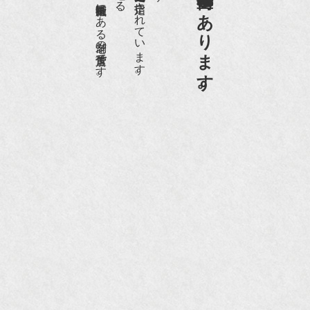
日本でもトップの祇園骨董街にある老舗の骨董店です。
京都祇園骨董街の中でも当店は、歴史的保全地区に指定されています。
京都祇園骨董街にあります。
『和楽』10月号
『Hanako 京都案内』
『FIGARO japon』12月号
『mr partner』2011年2月号
2009年11月 『週刊現代』2009年11月28日号
『Hanako WEST』4月号
『骨董古美術の愉しみ方』（4月16日発行）
『近代盆栽』9月号
『Hanako WEST』11月号
『ORANGE travel』2006年 SUMMER
『婦人画報』2004年9月号