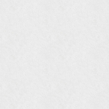
国際交流サービス協会に2017年6月７日紹介頂き
ました。
『Grazia』6月号
『VISIO ビジオ・モノ』5月号
『Hanako WEST』4月号
『gli』11月号
オレンジページムック『インテリア』No.23
『MORE』12月号
『花時間』7月号
『東京育ちの京都案内』麻生圭子著 文芸春秋刊
『私のアンティーク』