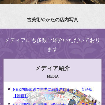
古美術やかたの店内写真
メディアにも多数ご紹介いただいており
ます
ください
メディア紹介
MEDIA
NHK国際放送で世界に紹介されました。英語版
【動画】
NHK国際放送で世界に紹介されました。日本語版