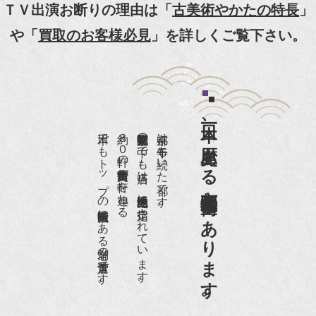
【動画】
ＴＶ出演お断りの理由は「
古美術やかたの特長
」
『京都新聞』とKBS京都で鴨東まちなか美術館を
や「
買取のお客様必見
」を詳しくご覧下さい。
紹介頂きました。
『和楽』7月号 樋口可南子さんがお店へ！！
『婦人画報』2012年5月号
日本一、歴史ある
『樋口可南子の古寺散歩』（5月17日発行）
日本でもトップの祇園骨董街にある老舗の骨董店です。
約８０軒の古美術骨董商が軒を連ねる、
京都祇園骨董街の中でも当店は、歴史的保全地区に指定されています。
京都は千年も続いた都です。
NHK「趣味Do楽」とよた真帆さんご来店！【動
画】
京都祇園骨董街にあります。
NHK『美の壺』（4月24日放送）
『和楽』10月号
『Hanako 京都案内』
『FIGARO japon』12月号
『mr partner』2011年2月号