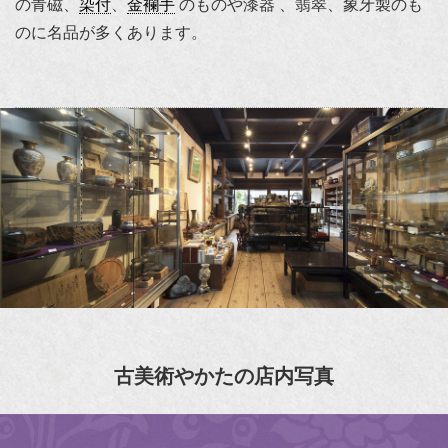
の青磁、
染付
、
金襴手
のものや漆器 、翡翠、象牙製のも
のに名品が多くあります。
古美術やかたの店内写真