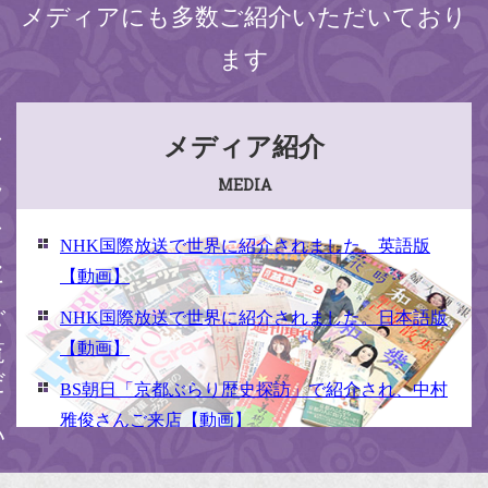
メディアにも多数ご紹介いただいており
ます
ください
メディア紹介
MEDIA
NHK国際放送で世界に紹介されました。英語版
【動画】
NHK国際放送で世界に紹介されました。日本語版
【動画】
BS朝日「京都ぶらり歴史探訪」で紹介され、中村
雅俊さんご来店【動画】
NHK京いちにち「京のええとこ連れてって」取材