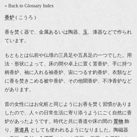
« Back to Glossary Index
香炉
( こうろ )
香を焚く器で、金属あるいは陶器、
玉
、漆器などで作られ
ています。
もともとは仏前や仏壇の三具足や五具足の一つでした。用
法・形状によって、床の間や卓上に置く置香炉、手に持つ
柄香炉、袖に入れる袖香炉、宙につるす釣香炉、衣類など
に香を焚きこめる被中香炉、その他聞香炉、不浄香炉など
があります。
昔の女性にはお化粧と同じようにお香を焚く習慣がありま
したので、人々の日常生活に寄り添うようにごく自然に香
炉があったようです。時代と共に香道や床の間の
置物
飾
り、
茶道具
としても使われるようになりました。陶磁器