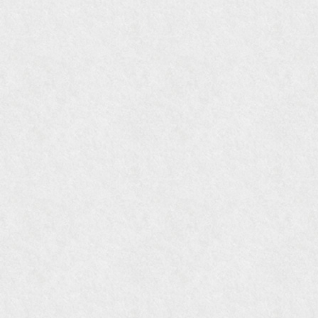
『gli』11月号
オレンジページムック『インテリア』No.23
『MORE』12月号
『花時間』7月号
『東京育ちの京都案内』麻生圭子著 文芸春秋刊
『私のアンティーク』