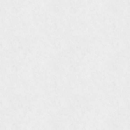
2009年11月 『週刊現代』2009年11月28日号
『Hanako WEST』4月号
『骨董古美術の愉しみ方』（4月16日発行）
『近代盆栽』9月号
『Hanako WEST』11月号
『ORANGE travel』2006年 SUMMER
『婦人画報』2004年9月号
国際交流サービス協会に2017年6月７日紹介頂き
ました。
『Grazia』6月号
『VISIO ビジオ・モノ』5月号
『Hanako WEST』4月号