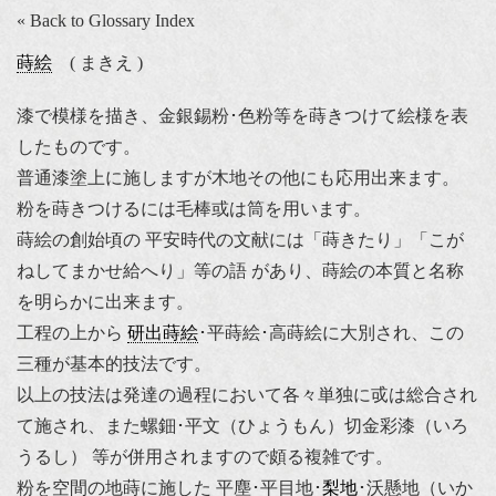
« Back to Glossary Index
蒔絵
( まきえ )
漆で模様を描き、金銀錫粉･色粉等を蒔きつけて絵様を表
したものです。
普通漆塗上に施しますが木地その他にも応用出来ます。
粉を蒔きつけるには毛棒或は筒を用います。
蒔絵の創始頃の 平安時代の文献には「蒔きたり」「こが
ねしてまかせ給へり」等の語 があり、蒔絵の本質と名称
を明らかに出来ます。
工程の上から
研出蒔絵
･平蒔絵･高蒔絵に大別され、この
三種が基本的技法です。
以上の技法は発達の過程において各々単独に戓は総合され
て施され、また螺鈿･平文（ひょうもん）切金彩漆（いろ
うるし） 等が併用されますので頗る複雑です。
粉を空間の地蒔に施した 平塵･平目地･
梨地
･沃懸地（いか