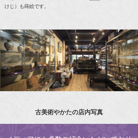
けじ）も蒔絵です。
古美術やかたの店内写真