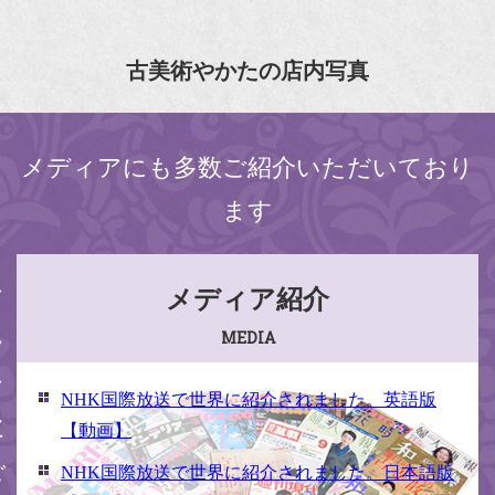
古美術やかたの店内写真
メディアにも多数ご紹介いただいており
ます
ください
メディア紹介
MEDIA
NHK国際放送で世界に紹介されました。英語版
【動画】
NHK国際放送で世界に紹介されました。日本語版