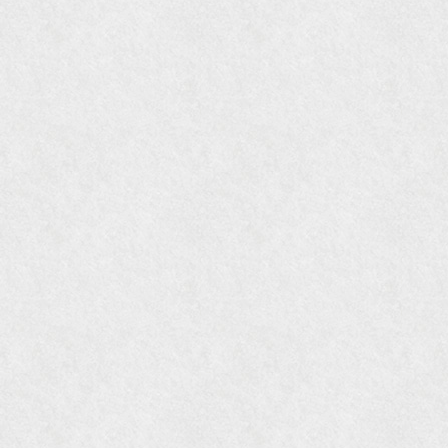
ました。
『Grazia』6月号
『VISIO ビジオ・モノ』5月号
『Hanako WEST』4月号
『gli』11月号
オレンジページムック『インテリア』No.23
『MORE』12月号
『花時間』7月号
『東京育ちの京都案内』麻生圭子著 文芸春秋刊
『私のアンティーク』