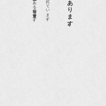
京都祇園骨董街にあります。
『和楽』10月号
『Hanako 京都案内』
『FIGARO japon』12月号
『mr partner』2011年2月号
2009年11月 『週刊現代』2009年11月28日号
『Hanako WEST』4月号
『骨董古美術の愉しみ方』（4月16日発行）
『近代盆栽』9月号
『Hanako WEST』11月号
『ORANGE travel』2006年 SUMMER
『婦人画報』2004年9月号
国際交流サービス協会に2017年6月７日紹介頂き