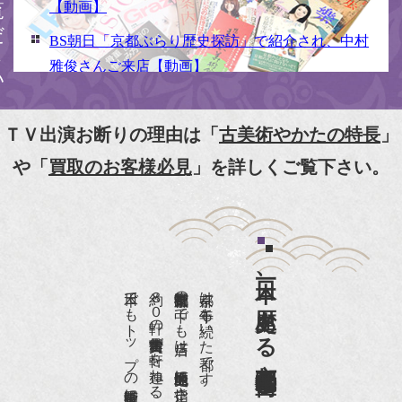
【動画】
BS朝日「京都ぶらり歴史探訪」で紹介され、中村
雅俊さんご来店【動画】
NHK京いちにち「京のええとこ連れてって」取材
【動画】
ＴＶ出演お断りの理由は「
古美術やかたの特長
」
『京都新聞』とKBS京都で鴨東まちなか美術館を
や「
買取のお客様必見
」を詳しくご覧下さい。
紹介頂きました。
『和楽』7月号 樋口可南子さんがお店へ！！
『婦人画報』2012年5月号
日本一、歴史ある
『樋口可南子の古寺散歩』（5月17日発行）
日本でもトップの祇園骨董街にある老舗の骨董店です。
約８０軒の古美術骨董商が軒を連ねる、
京都祇園骨董街の中でも当店は、歴史的保全地区に指定されています。
京都は千年も続いた都です。
NHK「趣味Do楽」とよた真帆さんご来店！【動
画】
NHK『美の壺』（4月24日放送）