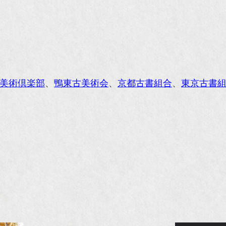
anako WEST』4月号
li』11月号
レンジページムック『インテリア』No.23
ORE』12月号
美術倶楽部
、
鴨東古美術会
、
京都古書組合
、
東京古書
花時間』7月号
東京育ちの京都案内』麻生圭子著 文芸春秋刊
私のアンティーク』