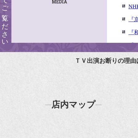
MEDIA
N
『
『
『婦
『
ＴＶ出演お断りの理由
N
N
『
店内マップ
『H
『F
『m