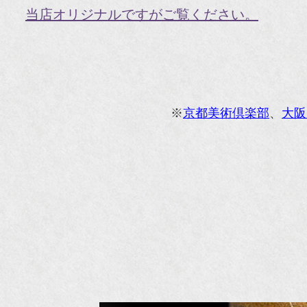
『H
当店オリジナルですがご覧ください。
『g
オ
『M
※
京都美術倶楽部
、
大阪
『
『
『