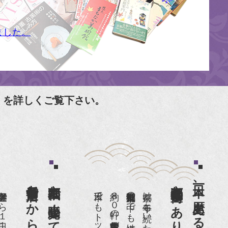
ました。
」を詳しくご覧下さい。
京都祇園で小売販売している
京都祇園骨董街にあります。
日本一、歴史ある
約８０軒の古美術骨董商が軒を連ねる、
京都は千年も続いた都です。