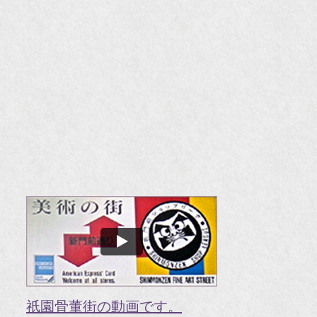
20
『H
『
『
『H
『O
『婦
国
『G
『V
祇園骨董街の動画です。