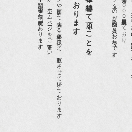
第一と考えております。
買取依頼のお客様に納得して頂くことを
京都祇園で昭和５６年に開業、長年の信頼と実績があります。
是非、ご来店頂くか、ホームページをご覧下さい。
ホームページや店頭にて販売する価格を提示して、買取りさせて頂いております。
愛好家やコレクターの方が品物の入荷をお待ちです。
店頭には買取商品を常時２０００点以上展示販売しており、
世界各国から１
09年11月 『週刊現代』2009年11月28日号
anako WEST』4月号
骨董古美術の愉しみ方』（4月16日発行）
近代盆栽』9月号
anako WEST』11月号
RANGE travel』2006年 SUMMER
人画報』2004年9月号
際交流サービス協会に2017年6月７日紹介頂きました。
razia』6月号
ISIO ビジオ・モノ』5月号