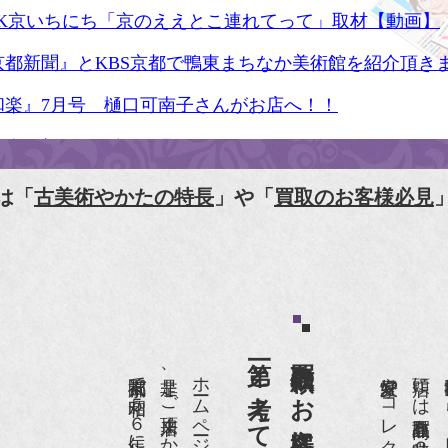
HK京いちにち「京のええとこ連れてって」取材【動画】
京都新聞』とKBS京都で鴨東まちなか美術館を紹介頂き
和楽』7月号 樋口可南子さんがお店へ！！
人画報』2012年5月号
樋口可南子の古寺散歩』（5月17日発行）
は「
古美術やかたの特長
」や「
買取のお客様必見
HK「趣味Do楽」とよた真帆さんご来店！【動画】
HK『美の壺』（4月24日放送）
和楽』10月号
anako 京都案内』
IGARO japon』12月号
r partner』2011年2月号