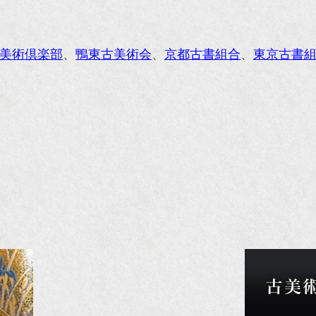
レンジページムック『インテリア』No.23
ORE』12月号
美術倶楽部
、
鴨東古美術会
、
京都古書組合
、
東京古書
花時間』7月号
東京育ちの京都案内』麻生圭子著 文芸春秋刊
私のアンティーク』