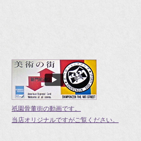
『
『
『H
『O
『婦
国
『G
『V
祇園骨董街の動画です。
『H
当店オリジナルですがご覧ください。
『g