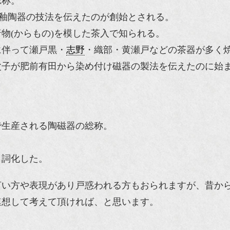
総称。
施釉陶器の技法を伝えたのが創始とされる。
物(からもの)を模した茶入で知られる。
に伴って瀬戸黒・
志野
・織部・黄瀬戸などの茶器が多く
民吉父子が肥前有田から染め付け磁器の製法を伝えたのに始
で生産される陶磁器の総称。
名詞化した。
言い方や表現があり戸惑われる方もおられますが、昔か
連想して考えて頂ければ、と思います。