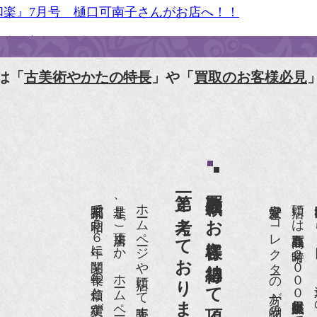
和楽』7月号 樋口可南子さんがお店へ！！
人画報』2012年5月号
樋口可南子の古寺散歩』（5月17日発行）
は「
古美術やかたの特長
」や「
買取のお客様必見
HK「趣味Do楽」とよた真帆さんご来店！【動画】
HK『美の壺』（4月24日放送）
和楽』10月号
第一と考えております。
買取依頼のお客様に納得して頂くことを
anako 京都案内』
京都祇園で昭和５６年に開業、長年の信頼と実績があります。
是非、ご来店頂くか、ホームページをご覧下さい。
愛好家やコレクターの方が品物の入荷をお待ちです。
店頭には買取商品を常時２０００点以上展示販売しており、
IGARO japon』12月号
r partner』2011年2月号
09年11月 『週刊現代』2009年11月28日号
anako WEST』4月号