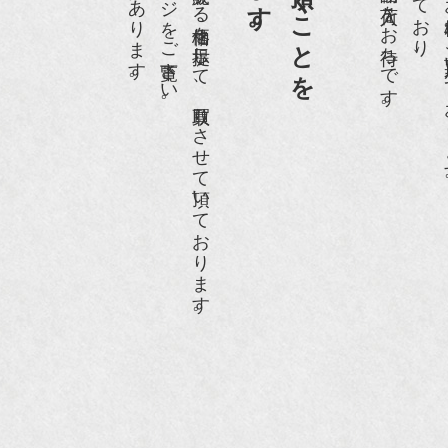
ホームページや店頭にて販売する価格を提示して、買取りさせて頂いております。
世界各国から１
骨董古美術の愉しみ方』（4月16日発行）
近代盆栽』9月号
anako WEST』11月号
RANGE travel』2006年 SUMMER
人画報』2004年9月号
際交流サービス協会に2017年6月７日紹介頂きました。
razia』6月号
ISIO ビジオ・モノ』5月号
anako WEST』4月号
li』11月号