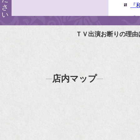
『
『婦
『
ＴＶ出演お断りの理由
N
N
『
店内マップ
『H
『F
『m
20
『H