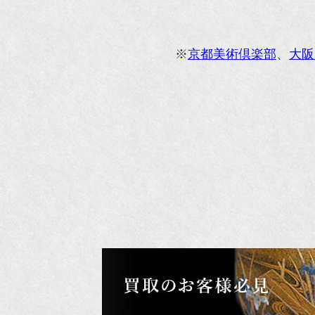
オ
『M
※
京都美術倶楽部
、
大阪
『
『
『