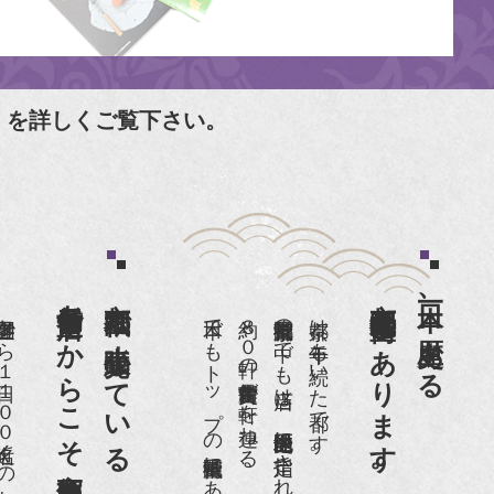
」を詳しくご覧下さい。
老舗骨董店だからこそ高価買取出来るのです。
京都祇園で小売販売している
京都祇園骨董街にあります。
日本一、歴史ある
日本でもトップの祇園骨董街にある老舗の骨董店です。
約８０軒の古美術骨董商が軒を連ねる、
京都祇園骨董街の中でも当店は、歴史的保全地区に指定されています。
京都は千年も続いた都です。