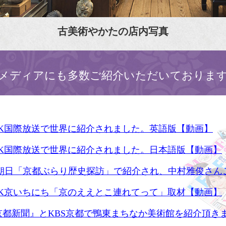
古美術やかたの店内写真
メディアにも多数ご紹介いただいておりま
HK国際放送で世界に紹介されました。英語版【動画】
HK国際放送で世界に紹介されました。日本語版【動画】
S朝日「京都ぶらり歴史探訪」で紹介され、中村雅俊さん
HK京いちにち「京のええとこ連れてって」取材【動画】
京都新聞』とKBS京都で鴨東まちなか美術館を紹介頂き