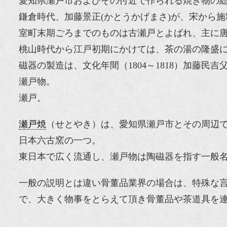
愛知県瀬戸市およびその付近で作られる焼き物の
鎌倉時代、加藤景正(かとうかげまさ)が、宋から
室町末期ごろまでのものは古瀬戸とよばれ、主に唐
桃山時代から江戸初期にかけては、茶の湯の隆盛
磁器の製造は、文化年間（1804～1818）加藤
瀬戸物。
瀬戸。
瀬戸焼
（せとやき）は、愛知県瀬戸市とその周辺
日本六古窯の一つ。
東日本で広く流通し、瀬戸物は陶磁器を指す一般
一般の説明とは違い骨董品業界の場合は、特殊な
で、大きく物事をとらえて頂き骨董品や茶道具を