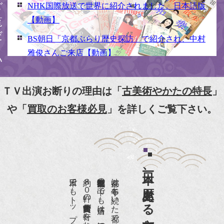
NHK国際放送で世界に紹介されました。日本語版
【動画】
BS朝日「京都ぶらり歴史探訪」で紹介され、中村
雅俊さんご来店【動画】
NHK京いちにち「京のええとこ連れてって」取材
【動画】
ＴＶ出演お断りの理由は「
古美術やかたの特長
」
『京都新聞』とKBS京都で鴨東まちなか美術館を
や「
買取のお客様必見
」を詳しくご覧下さい。
紹介頂きました。
『和楽』7月号 樋口可南子さんがお店へ！！
『婦人画報』2012年5月号
日本一、歴史ある
『樋口可南子の古寺散歩』（5月17日発行）
約８０軒の古美術骨董商が軒を連ねる、
京都は千年も続いた都です。
NHK「趣味Do楽」とよた真帆さんご来店！【動
画】