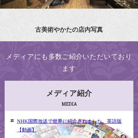
古美術やかたの店内写真
メディアにも多数ご紹介いただいており
ます
ください
メディア紹介
MEDIA
NHK国際放送で世界に紹介されました。英語版
【動画】