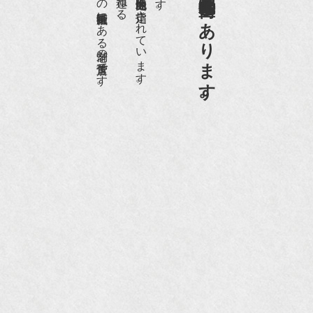
日本でもトップの祇園骨董街にある老舗の骨董店です。
京都祇園骨董街の中でも当店は、歴史的保全地区に指定されています。
京都祇園骨董街にあります。
NHK『美の壺』（4月24日放送）
『和楽』10月号
『Hanako 京都案内』
『FIGARO japon』12月号
『mr partner』2011年2月号
2009年11月 『週刊現代』2009年11月28日号
『Hanako WEST』4月号
『骨董古美術の愉しみ方』（4月16日発行）
『近代盆栽』9月号
『Hanako WEST』11月号
『ORANGE travel』2006年 SUMMER
『婦人画報』2004年9月号