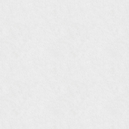
国際交流サービス協会に2017年6月７日紹介頂き
ました。
『Grazia』6月号
『VISIO ビジオ・モノ』5月号
『Hanako WEST』4月号
『gli』11月号
オレンジページムック『インテリア』No.23
『MORE』12月号
『花時間』7月号
『東京育ちの京都案内』麻生圭子著 文芸春秋刊
『私のアンティーク』