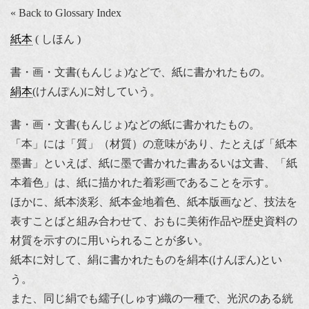
« Back to Glossary Index
紙本
( しほん )
書・画・文書(もんじょ)などで、紙に書かれたもの。
絹本
(けんぽん)に対していう。
書・画・文書(もんじょ)などの紙に書かれたもの。
「本」には「質」（材質）の意味があり、たとえば「紙本
墨書」といえば、紙に墨で書かれた書あるいは文書、「紙
本着色」は、紙に描かれた着彩画であることを示す。
ほかに、紙本淡彩、紙本金地着色、紙本版画など、技法を
表すことばと組み合わせて、おもに美術作品や歴史資料の
材質を示すのに用いられることが多い。
紙本に対して、絹に書かれたものを絹本(けんぽん)とい
う。
また、同じ絹でも繻子(しゅす)織の一種で、光沢のある絖