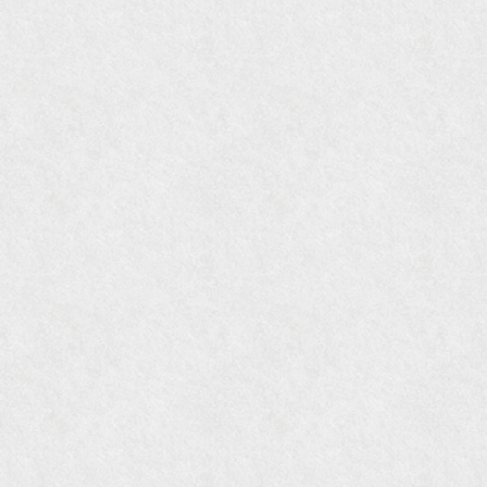
ました。
『Grazia』6月号
『VISIO ビジオ・モノ』5月号
『Hanako WEST』4月号
『gli』11月号
オレンジページムック『インテリア』No.23
『MORE』12月号
『花時間』7月号
『東京育ちの京都案内』麻生圭子著 文芸春秋刊
『私のアンティーク』