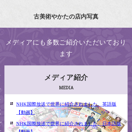
古美術やかたの店内写真
メディアにも多数ご紹介いただいており
ます
ください
メディア紹介
MEDIA
NHK国際放送で世界に紹介されました。英語版
【動画】
NHK国際放送で世界に紹介されました。日本語版
【動画】