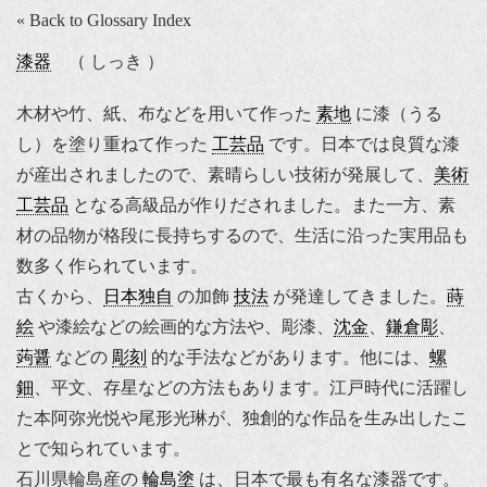
« Back to Glossary Index
漆器
（ しっき ）
木材や竹、紙、布などを用いて作った
素地
に漆（うる
し）を塗り重ねて作った
工芸品
です。日本では良質な漆
が産出されましたので、素晴らしい技術が発展して、
美術
工芸品
となる高級品が作りだされました。また一方、素
材の品物が格段に長持ちするので、生活に沿った実用品も
数多く作られています。
古くから、
日本独自
の加飾
技法
が発達してきました。
蒔
絵
や漆絵などの絵画的な方法や、彫漆、
沈金
、
鎌倉彫
、
蒟醤
などの
彫刻
的な手法などがあります。他には、
螺
鈿
、平文、存星などの方法もあります。江戸時代に活躍し
た本阿弥光悦や尾形光琳が、独創的な作品を生み出したこ
とで知られています。
石川県輪島産の
輪島塗
は、日本で最も有名な漆器です。