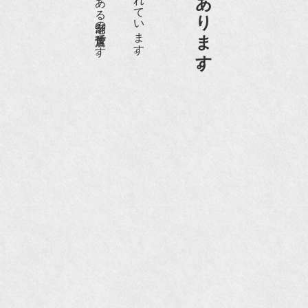
京都祇園骨董街にあります。
『和楽』10月号
『Hanako 京都案内』
『FIGARO japon』12月号
『mr partner』2011年2月号
2009年11月 『週刊現代』2009年11月28日号
『Hanako WEST』4月号
『骨董古美術の愉しみ方』（4月16日発行）
『近代盆栽』9月号
『Hanako WEST』11月号
『ORANGE travel』2006年 SUMMER
『婦人画報』2004年9月号
国際交流サービス協会に2017年6月７日紹介頂き