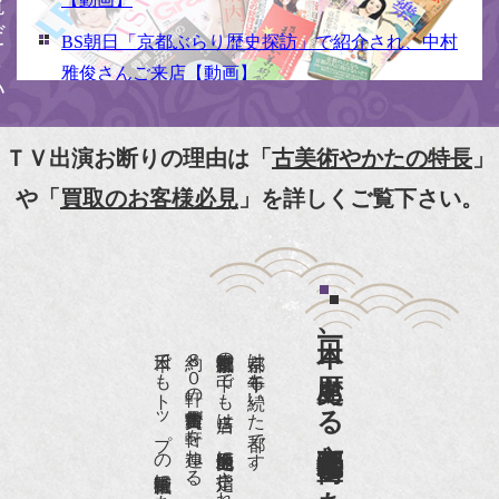
BS朝日「京都ぶらり歴史探訪」で紹介され、中村
雅俊さんご来店【動画】
NHK京いちにち「京のええとこ連れてって」取材
【動画】
ＴＶ出演お断りの理由は「
古美術やかたの特長
」
『京都新聞』とKBS京都で鴨東まちなか美術館を
や「
買取のお客様必見
」を詳しくご覧下さい。
紹介頂きました。
『和楽』7月号 樋口可南子さんがお店へ！！
『婦人画報』2012年5月号
日本一、歴史ある
『樋口可南子の古寺散歩』（5月17日発行）
日本でもトップの祇園骨董街にある老舗の骨董店です。
約８０軒の古美術骨董商が軒を連ねる、
京都祇園骨董街の中でも当店は、歴史的保全地区に指定されています。
京都は千年も続いた都です。
NHK「趣味Do楽」とよた真帆さんご来店！【動
画】
NHK『美の壺』（4月24日放送）