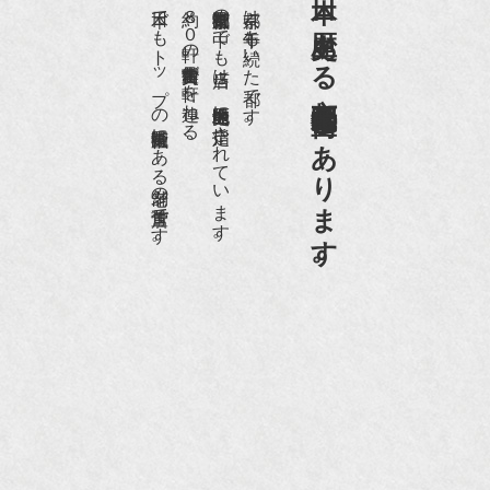
日本一、歴史ある
『樋口可南子の古寺散歩』（5月17日発行）
日本でもトップの祇園骨董街にある老舗の骨董店です。
約８０軒の古美術骨董商が軒を連ねる、
京都祇園骨董街の中でも当店は、歴史的保全地区に指定されています。
京都は千年も続いた都です。
NHK「趣味Do楽」とよた真帆さんご来店！【動
画】
京都祇園骨董街にあります。
NHK『美の壺』（4月24日放送）
『和楽』10月号
『Hanako 京都案内』
『FIGARO japon』12月号
『mr partner』2011年2月号
2009年11月 『週刊現代』2009年11月28日号
『Hanako WEST』4月号
『骨董古美術の愉しみ方』（4月16日発行）
『近代盆栽』9月号