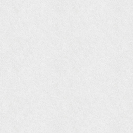
『Hanako WEST』11月号
『ORANGE travel』2006年 SUMMER
『婦人画報』2004年9月号
国際交流サービス協会に2017年6月７日紹介頂き
ました。
『Grazia』6月号
『VISIO ビジオ・モノ』5月号
『Hanako WEST』4月号
『gli』11月号
オレンジページムック『インテリア』No.23
『MORE』12月号
『花時間』7月号
『東京育ちの京都案内』麻生圭子著 文芸春秋刊