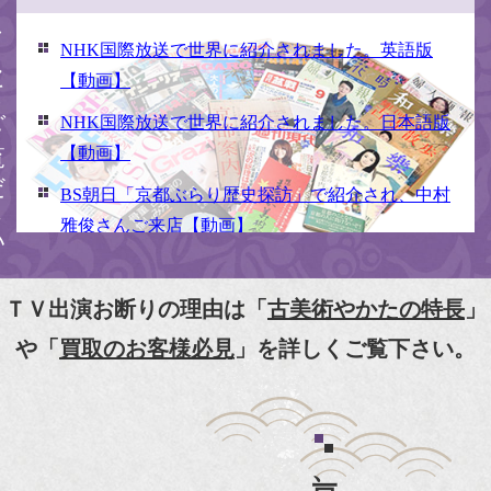
ください
NHK国際放送で世界に紹介されました。英語版
【動画】
NHK国際放送で世界に紹介されました。日本語版
【動画】
BS朝日「京都ぶらり歴史探訪」で紹介され、中村
雅俊さんご来店【動画】
NHK京いちにち「京のええとこ連れてって」取材
【動画】
ＴＶ出演お断りの理由は「
古美術やかたの特長
」
『京都新聞』とKBS京都で鴨東まちなか美術館を
や「
買取のお客様必見
」を詳しくご覧下さい。
紹介頂きました。
『和楽』7月号 樋口可南子さんがお店へ！！
『婦人画報』2012年5月号