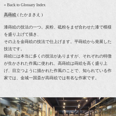
« Back to Glossary Index
高蒔絵
( たかまきえ )
漆蒔絵の技法の一つ。炭粉、砥粉をまぜ合わせた漆で模様
を盛り上げて描き、
その上を金蒔絵の技法で仕上げます。平蒔絵から発展した
技法です。
蒔絵には本当に多くの技法がありますが、それぞれの特徴
が生かされた作風に使われ、高蒔絵は蒔絵を高く盛り上
げ、目立つように描かれた作風のことで、知られている作
家では、金城一国斎が高蒔絵では有名な作家です。