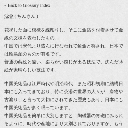
« Back to Glossary Index
沈金
( ちんきん )
花塗した面に模様を線彫りし、そこに金箔を付着させて金
線の文様を表わしたもの。
中国では宋代より盛んに行なわれて鎗金と称され、日本で
は輪島産のものが有名です。
普通の蒔絵と違い、柔らかい感じが出る技法で、沈んだ蒔
絵が素晴らしい技法です。
中国美術品は江戸時代や明治時代、また昭和初期に結構日
本にも入ってきており、特に茶湯の世界の人々が、唐物や
古渡り、と言って大切にされてきた歴史もあり、日本にも
中国美術品が多く眠っています。
中国美術品を簡単に大別しますと、陶磁器の青磁にみられ
るように、時代や産地により大別されておりますが、もう