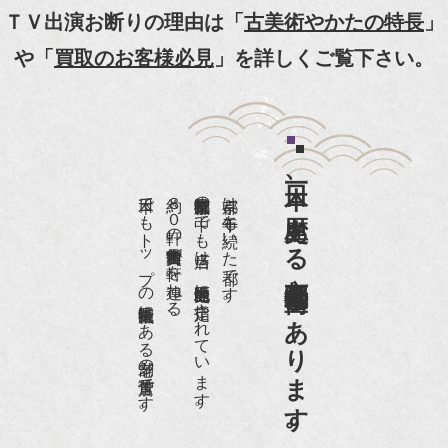
【動画】
ＴＶ出演お断りの理由は「
古美術やかたの特長
」
『京都新聞』とKBS京都で鴨東まちなか美術館を
や「
買取のお客様必見
」を詳しくご覧下さい。
紹介頂きました。
『和楽』7月号 樋口可南子さんがお店へ！！
『婦人画報』2012年5月号
日本一、歴史ある
『樋口可南子の古寺散歩』（5月17日発行）
日本でもトップの祇園骨董街にある老舗の骨董店です。
約８０軒の古美術骨董商が軒を連ねる、
京都祇園骨董街の中でも当店は、歴史的保全地区に指定されています。
京都は千年も続いた都です。
NHK「趣味Do楽」とよた真帆さんご来店！【動
画】
京都祇園骨董街にあります。
NHK『美の壺』（4月24日放送）
『和楽』10月号
『Hanako 京都案内』
『FIGARO japon』12月号
『mr partner』2011年2月号