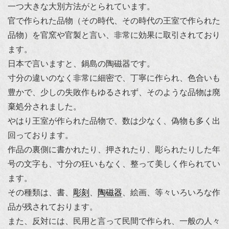
一つ大きな大別方法がとられています。
官で作られた品物（その時代、その時代の王室で作られた
品物）を官窯や官製と言い、非常に効果に取引されており
ます。
日本で言いますと、鍋島の陶磁器です。
寸分の違いのなく非常に細密で、丁寧に作られ、色合いも
豊かで、少しの失敗作もゆるされず、そのような品物は廃
棄処分されました。
やはり王室が作られた品物で、数は少なく、偽物も多く出
回っております。
作品の裏側に書かれたり、押されたり、彫られたりした年
号の文字も、寸分の狂いもなく、整って美しく作られてい
ます。
その種類は、書、
彫刻
、
陶磁器
、絵画、等々いろいろな作
品が残されております。
また、反対には、民用と言って民間で作られ、一般の人々