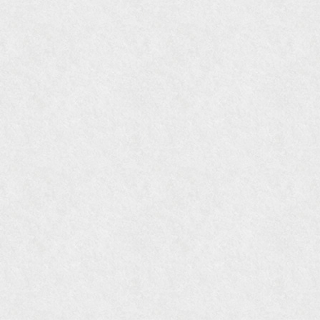
『gli』11月号
オレンジページムック『インテリア』No.23
『MORE』12月号
『花時間』7月号
『東京育ちの京都案内』麻生圭子著 文芸春秋刊
『私のアンティーク』