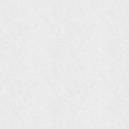
2009年11月 『週刊現代』2009年11月28日号
『Hanako WEST』4月号
『骨董古美術の愉しみ方』（4月16日発行）
『近代盆栽』9月号
『Hanako WEST』11月号
『ORANGE travel』2006年 SUMMER
『婦人画報』2004年9月号
国際交流サービス協会に2017年6月７日紹介頂き
ました。
『Grazia』6月号
『VISIO ビジオ・モノ』5月号
『Hanako WEST』4月号