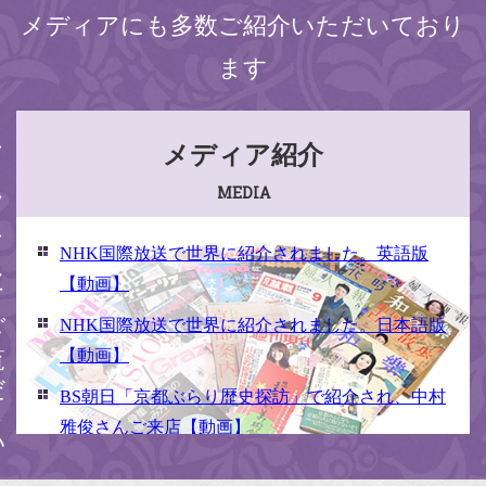
メディアにも多数ご紹介いただいており
ます
ください
メディア紹介
MEDIA
NHK国際放送で世界に紹介されました。英語版
【動画】
NHK国際放送で世界に紹介されました。日本語版
【動画】
BS朝日「京都ぶらり歴史探訪」で紹介され、中村
雅俊さんご来店【動画】
NHK京いちにち「京のええとこ連れてって」取材