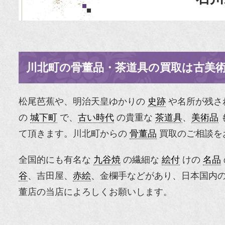
川北町の骨董品・茶道具の買取は古美
松尾芭蕉や、明治天皇ゆかりの
史跡
や名所が残さ
の
城下町
で、
古い時代
の貴重な
茶道具
、
美術品
て頂きます。川北町からの
骨董品
買取のご相談を
全国的にも有名な
九谷焼
の繊細な
絵付
けの
名品
谷
、吉田屋、
赤絵
、金欄手などがあり、日本国内
董店の当店によろしくお願いします。