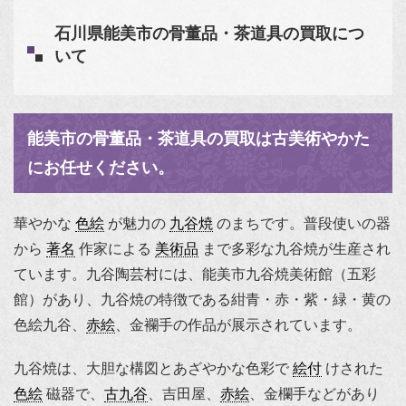
石川県能美市の骨董品・茶道具の買取につ
いて
能美市の骨董品・茶道具の買取は古美術やかた
にお任せください。
華やかな
色絵
が魅力の
九谷焼
のまちです。普段使いの器
から
著名
作家による
美術品
まで多彩な九谷焼が生産され
ています。九谷陶芸村には、能美市九谷焼美術館（五彩
館）があり、九谷焼の特徴である紺青・赤・紫・緑・黄の
色絵九谷、
赤絵
、金襴手の作品が展示されています。
九谷焼は、大胆な構図とあざやかな色彩で
絵付
けされた
色絵
磁器で、
古九谷
、吉田屋、
赤絵
、金欄手などがあり