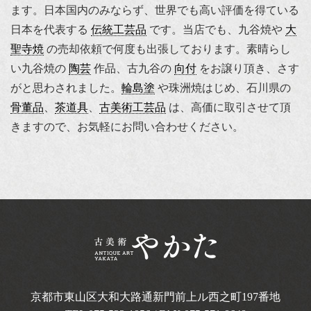
ます。日本国内のみならず、世界でも高い評価を得ている
日本を代表する
伝統工芸品
です。当店でも、九谷焼や
大
聖寺焼
の売却依頼で何度も出張しております。素晴らし
い九谷焼の
陶芸
作品、古九谷の
向付
をお譲り頂き、さす
がと思わされました。
輪島塗
や珠洲焼はじめ、石川県の
骨董品
、
茶道具
、
古美術工芸品
は、高価に取引させて頂
きますので、お気軽にお問い合わせください。
京都市東山区大和大路通新門前上ル西之町
197番地