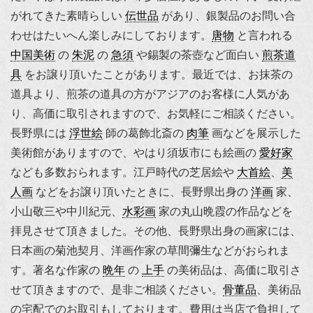
がれてきた素晴らしい
伝世品
があり、銀製品のお問い合
わせはたいへん楽しみにしております。
唐物
と言われる
中国美術
の
朱泥
の
急須
や錫製の茶壺など面白い
煎茶道
具
をお譲り頂いたことがあります。最近では、お抹茶の
道具より、煎茶の道具の方がアジアのお客様に人気があ
り、高価に取引されますので、お気軽にご相談ください。
長野県には
浮世絵
師の
葛飾北斎
の
肉筆
画などを展示した
美術館がありますので、やはり須坂市にも絵画の
愛好家
なども多数おられます。江戸時代の芝居絵や
大首絵
、
美
人画
などをお譲り頂いたときに、長野県出身の
洋画
家、
小山敬三や中川紀元、
水彩画
家の丸山晩霞の作品などを
拝見させて頂きました。その他、長野県出身の画家には、
日本画の
菊池契月
、洋画作家の
草間彌生
などがおられま
す。著名な作家の
晩年
の
上手
の美術品は、高価に取引さ
せて頂きますので、是非ご相談ください。
骨董品
、美術品
の宅配でのお取引もしております。費用は当店で負担して