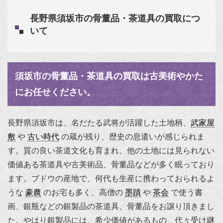
長野県須坂市の骨董品・茶道具の買取につ
いて
須坂市の骨董品・茶道具の買取は古美術やかた
にお任せください。
長野県須坂市は、名だたる武将が活躍した土地柄、
武家屋
敷
や
古い時代
の蔵が残り、歴史の息遣いが感じられま
す。質の良い茶道文化も育まれ、他の土地には見られない
価値ある茶道具や古美術品、骨董品などが多く眠っており
ます。ブドウの産地で、何代も生産に携わっておられるよ
うな
豪農
のお宅も多く、高僧の
墨蹟
や
茶会
で使う書
画、銀瓶などの銀製品の茶道具、骨董品をお譲り頂きまし
た。やはり銀製品には、希少価値があるもの、代々受け継