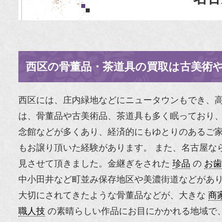
西区の骨董品・茶道具の買取は古美術
西区には、庄内緑地などにニュータウンもでき、
は、骨董品や古美術品、茶道具も多く眠っており、
念館などが多くあり、経済的にもゆとりのあるご
もお譲り頂いた経験があります。 また、名古屋な
見させて頂きました。金継ぎをされた
珍品
の
お歯
中小田井など町並み保存地区や美濃街道などがあ
大切にされてきたような骨董品などが、大きな
商
職人技
の素晴らしい作品にお目にかかれる地域で