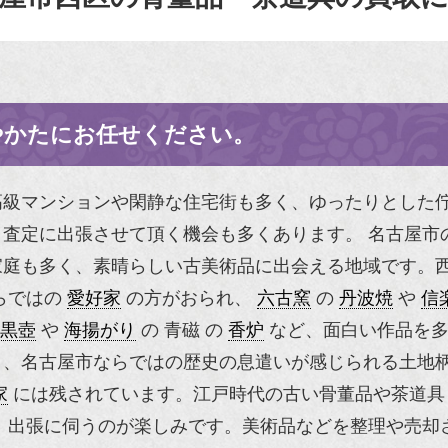
やかたにお任せください。
高級マンションや閑静な住宅街も多く、ゆったりとした
査定に出張させて頂く機会も多くあります。 名古屋市
家庭も多く、素晴らしい古美術品に出会える地域です。
らではの
愛好家
の方がおられ、
六古窯
の
丹波焼
や
信
黒壺
や
海揚がり
の
青磁
の
香炉
など、面白い作品を多
り、名古屋市ならではの歴史の息遣いが感じられる土地
家
には残されています。江戸時代の古い骨董品や茶道具
、出張に伺うのが楽しみです。美術品などを整理や売却