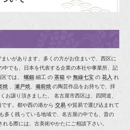
佇まいがあります。多くの方がお住まいで、西区に
の中でも、日本を代表する企業の本社や事業所、記
西区では、
螺鈿
細工 の
茶箱
や
無線七宝
の
花入
れ
楽焼
、
瀬戸焼
、
備前焼
の陶芸作品をお持ちで、拝
くお譲り頂きました。 名古屋市西区は、四間道、
柄です。都や西の港から
交易
や貿易で運び込まれて
も多く残っている地域で、名古屋の中でも、昔の
される際には、古美術やかたにご相談下さい。