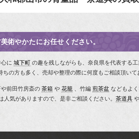
古美術やかたにお任せください。
中心に
城下町
の趣を残しながらも、奈良県を代表する工
持ちの方も多く、売却や整理の際に何度もご相談頂いて
斎や前田竹房斎の
茶箱
や
花籠
、竹編
煎茶盆
などもよく
は人気がありますので、是非ご相談ください。
茶道具