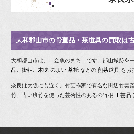
大和郡山市の骨董品・茶道具の買取は
大和郡山市は、「金魚のまち」です。郡山城跡を
品
、
掛軸
、
木味
のよい
茶托
などの
煎茶道具
をお
奈良は大阪にも近く、竹芸作家で有名な田辺竹雲
竹、古い班竹を使った芸術性のあるの竹根
工芸品