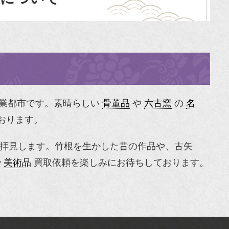
業都市です。素晴らしい
骨董品
や
六古窯
の
名
おります。
拝見します。竹根を生かした昔の作品や、古矢
や
美術品
買取依頼を楽しみにお待ちしております。