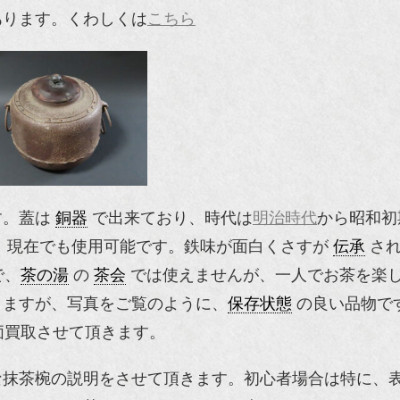
あります。くわしくは
こちら
す。蓋は
銅器
で出来ており、時代は
明治時代
から昭和初
、現在でも使用可能です。鉄味が面白くさすが
伝承
さ
で、
茶の湯
の
茶会
では使えませんが、一人でお茶を楽
りますが、写真をご覧のように、
保存状態
の良い品物で
価買取させて頂きます。
な抹茶椀の説明をさせて頂きます。初心者場合は特に、