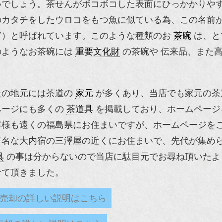
いでしょう。茶せんがボコボコした表面にひっかかりや
のカタチをしたウロコをもつ魚に似ている為、この名前
ぎ）と呼ばれています。このような種類のお
茶碗
は、と
のようなお茶碗には
重要文化財
の茶碗や 伝来品、また
たの地元には茶道の
家元
が多くあり、当店でも家元の茶
ページにも多くの
茶道具
を掲載しており、ホームページ
客様も遠くの福島県にお住まいですが、ホームページを
有名な大内宿の三澤屋の近くにお住まいで、先代が集め
具
の事は分からないので当店に駄目元でお尋ね頂いたよ
せて頂きました。
売却の詳しい説明はこちら