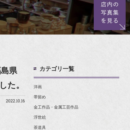
カテゴリ一覧
福島県
した。
洋画
帯留め
2022.10.16
金工作品・金属工芸作品
浮世絵
茶道具