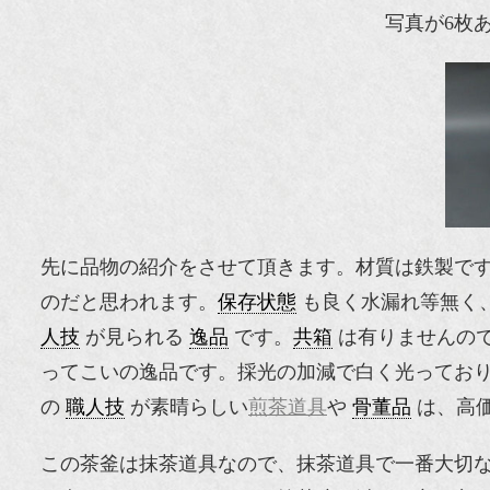
写真が6枚
先に品物の紹介をさせて頂きます。材質は鉄製で
のだと思われます。
保存状態
も良く水漏れ等無く
人技
が見られる
逸品
です。
共箱
は有りませんの
ってこいの逸品です。採光の加減で白く光ってお
の
職人技
が素晴らしい
煎茶道具
や
骨董品
は、高
この茶釜は抹茶道具なので、抹茶道具で一番大切