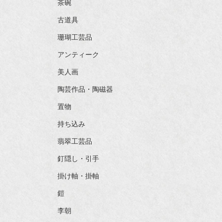
茶碗
古道具
珊瑚工芸品
アンティーク
美人画
陶芸作品・陶磁器
置物
持ち込み
翡翠工芸品
釘隠し・引手
掛け軸・掛軸
鎧
李朝