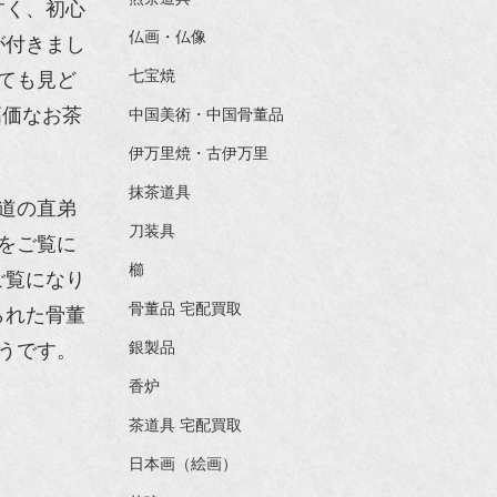
すく、初心
仏画・仏像
が付きまし
七宝焼
ても見ど
高価なお茶
中国美術・中国骨董品
伊万里焼・古伊万里
抹茶道具
道の直弟
刀装具
をご覧に
櫛
ご覧になり
骨董品 宅配買取
られた骨董
銀製品
うです。
香炉
茶道具 宅配買取
日本画（絵画）