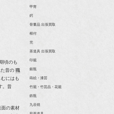
甲冑
鍔
骨董品 出張買取
根付
兜
茶道具 出張買取
印籠
期頃のも
銀瓶
れた昔の
職
しむにはも
蒔絵・漆芸
す。昔
竹籠・竹芸品・花籠
鉄瓶
九谷焼
表面の素材
煎茶道具