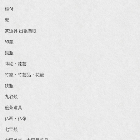
根付
兜
茶道具 出張買取
印籠
銀瓶
蒔絵・漆芸
竹籠・竹芸品・花籠
鉄瓶
九谷焼
煎茶道具
仏画・仏像
七宝焼