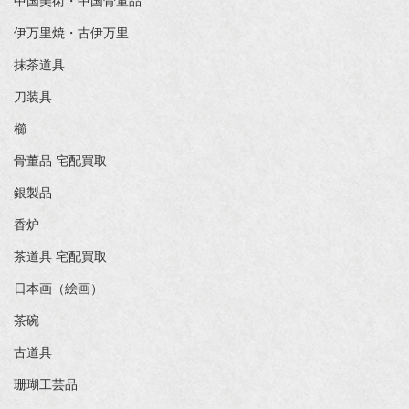
中国美術・中国骨董品
伊万里焼・古伊万里
抹茶道具
刀装具
櫛
骨董品 宅配買取
銀製品
香炉
茶道具 宅配買取
日本画（絵画）
茶碗
古道具
珊瑚工芸品