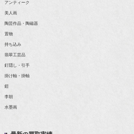
アンティーク
美人画
陶芸作品・陶磁器
置物
持ち込み
翡翠工芸品
釘隠し・引手
掛け軸・掛軸
鎧
李朝
水墨画