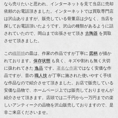
なら売りたいと思われ、インターネットを見て当店に売却
依頼のお電話頂きました。インターネットでは買取専門店
は沢山ありますが、販売している骨董店は少なく、当店を
探してお電話頂いたようです。沢山の種類があるように話
されていたので、岡山まで出張させて頂き
古陶器
を買取
させて頂きました。
この
織部焼
の皿は、作家の作品ですが丁寧に
図柄
が描か
れております。
保存状態
も良く、キズや割れも無く大切
に扱われてきた
逸品
です。
著名な作家
ではなく安価な作
品ですが、昔の
職人技
が丁寧に施された使いやすく手頃
な作品なので紹介させて頂きました。お店で販売している
安価な品物で、ホームページ上では販売しておりませんが
紹介させて頂きます。店頭では二千円から一万円までの楽
しいアンティークの品物を沢山販売しておりますので、是
非ご来店くださいませ。