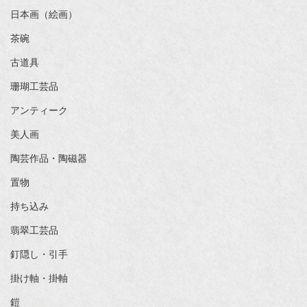
日本画（絵画）
茶碗
古道具
珊瑚工芸品
アンティーク
美人画
陶芸作品・陶磁器
置物
持ち込み
翡翠工芸品
釘隠し・引手
掛け軸・掛軸
鎧