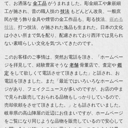
て、お洒落な
金工品
がうまれました。彫金細工や象嵌細
工が施され、昔の職人技の
技法
もどんどん改良、一般庶
民が使う飾り金具や煙管の金工作品も、彫る技法、
嵌める
技法
、打つ技法、が施された逸品も生まれた。日本の文化
は小さい所まで気を配り、配慮されており西洋では見られ
ない素晴らしい文化を気づいてきたのです。
このお客様のご事情は、突然お電話を頂き、「ホームペー
ジを拝見して、経験豊富そうな
老舗
骨董店で、査定や
鑑
定
をして欲しくて電話させて頂きました」と話され、お
電話を頂きました。また「最近ではいろいろなホームペー
ジがあり、フェイクニュースが多いのですが、お店の中ま
で見られ販売しておられる品物もしっかりしているので、
売却依頼をさせて頂きました。」とも話されていました。
岐阜県の高山陣屋の近辺にお住まいですが、ホームページ
をご覧になり同じような品物を販売しているので安心して