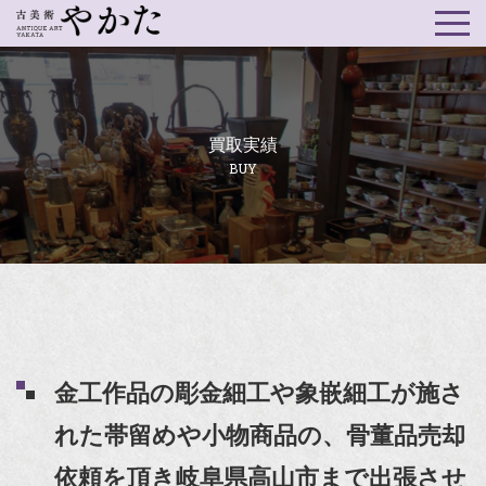
買取実績
BUY
金工作品の彫金細工や象嵌細工が施さ
れた帯留めや小物商品の、骨董品売却
依頼を頂き岐阜県高山市まで出張させ