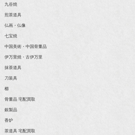
九谷焼
煎茶道具
仏画・仏像
七宝焼
中国美術・中国骨董品
伊万里焼・古伊万里
抹茶道具
刀装具
櫛
骨董品 宅配買取
銀製品
香炉
茶道具 宅配買取