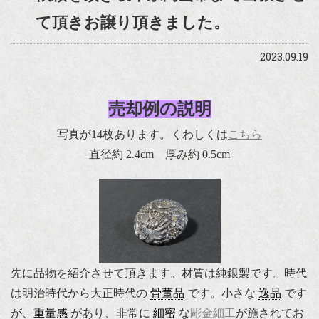
て頂きお譲り頂きました。
2023.09.19
売却例の説明
写真が14枚あります。くわしくは
こちら
直径約 2.4cm 厚み約 0.5cm
先に品物を紹介させて頂きます。材質は純銀製です。時代
は明治時代から大正時代の
骨董品
です。小さな
逸品
です
が、
重量感
があり、非常に
細密
な
彫金細工
が施されてお