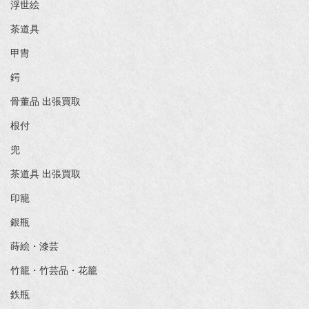
浮世絵
茶道具
甲冑
鍔
骨董品 出張買取
根付
兜
茶道具 出張買取
印籠
銀瓶
蒔絵・漆芸
竹籠・竹芸品・花籠
鉄瓶