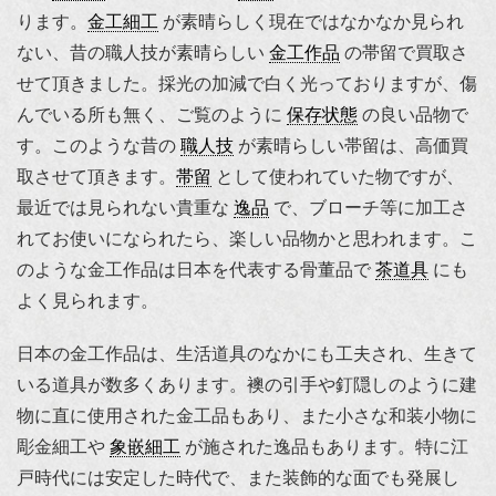
ります。
金工細工
が素晴らしく現在ではなかなか見られ
ない、昔の職人技が素晴らしい
金工作品
の帯留で買取さ
せて頂きました。採光の加減で白く光っておりますが、傷
んでいる所も無く、ご覧のように
保存状態
の良い品物で
す。このような昔の
職人技
が素晴らしい帯留は、高価買
取させて頂きます。
帯留
として使われていた物ですが、
最近では見られない貴重な
逸品
で、ブローチ等に加工さ
れてお使いになられたら、楽しい品物かと思われます。こ
のような金工作品は日本を代表する骨董品で
茶道具
にも
よく見られます。
日本の金工作品は、生活道具のなかにも工夫され、生きて
いる道具が数多くあります。襖の引手や釘隠しのように建
物に直に使用された金工品もあり、また小さな和装小物に
彫金細工や
象嵌細工
が施された逸品もあります。特に江
戸時代には安定した時代で、また装飾的な面でも発展し