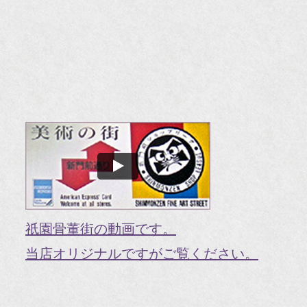
『
『
『H
『O
『婦
国
『G
『V
祇園骨董街の動画です。
『H
当店オリジナルですがご覧ください。
『g
オ