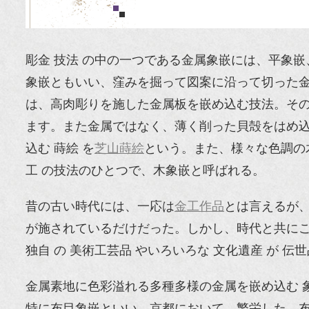
彫金 技法 の中の一つである金属象嵌には、平象
象嵌ともいい、窪みを掘って図案に沿って切った金
は、高肉彫りを施した金属板を嵌め込む技法。そ
ます。また金属ではなく、薄く削った貝殻をはめ
込む 蒔絵 を
芝山蒔絵
という。また、様々な色調の
工 の技法のひとつで、木象嵌と呼ばれる。
昔の古い時代には、一応は
金工作品
とは言えるが、
が施されているだけだった。しかし、時代と共にこの
独自 の 美術工芸品 やいろいろな 文化遺産 が 伝
金属素地に色彩溢れる多種多様の金属を嵌め込む 
特に布目象嵌といい、京都において、繁栄した。