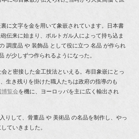
m、表裏に文字を金を用いて象嵌されています。日本書
、鉄砲伝来に始まり、ポルトガル人によって持ち込ま
調度品 や 装飾品 として役に立つ 名品 が作られ
逸品 が少しずつ作られるようになった。
社会と密接した金工技法といえる。布目象嵌にとっ
い、生き残りを掛けた職人たちは政府の指導のも
国博覧会
を機に、ヨーロッパを主に広く輸出され
入りして、骨董品 や 美術品 の名品を制作し、やっ
立していきました。