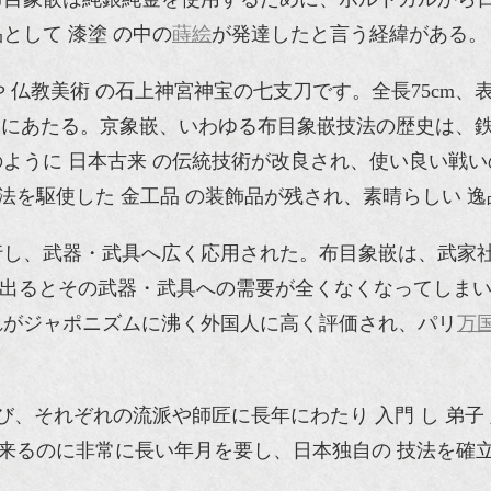
として 漆塗 の中の
蒔絵
が発達したと言う経緯がある。
 や 仏教美術 の石上神宮神宝の七支刀です。全長75c
七枝刀にあたる。京象嵌、いわゆる布目象嵌技法の歴史は
うに 日本古来 の伝統技術が改良され、使い良い戦いの 
な技法を駆使した 金工品 の装飾品が残され、素晴らしい 
行し、武器・武具へ広く応用された。布目象嵌は、武家
が出るとその武器・武具への需要が全くなくなってしま
れがジャポニズムに沸く外国人に高く評価され、パリ
万
び、それぞれの流派や師匠に長年にわたり 入門 し 弟子 
こまで来るのに非常に長い年月を要し、日本独自の 技法を確