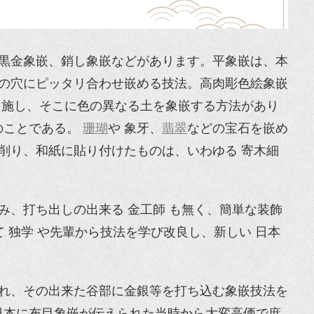
、黒金象嵌、銷し象嵌などがあります。平象嵌は、本
 の穴にピッタリ合わせ嵌める技法。高肉彫色絵象嵌
を施し、そこに色の異なる土を象嵌する方法があり
のことである。
珊瑚
や 象牙、
翡翠
などの宝石を嵌め
削り、和紙に貼り付けたものは、いわゆる 寄木細
み、打ち出しの出来る 金工師 も無く、簡単な装飾
 独学 や先輩から技法を学び改良し、新しい 日本
入れ、その出来た谷部に金銀等を打ち込む象嵌技法を
日本に布目象嵌が伝えられた当時から大変高価で庶