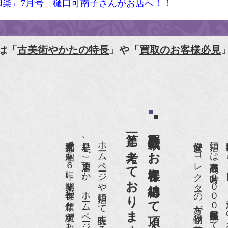
和楽』7月号 樋口可南子さんがお店へ！！
人画報』2012年5月号
樋口可南子の古寺散歩』（5月17日発行）
は「
古美術やかたの特長
」や「
買取のお客様必見
HK「趣味Do楽」とよた真帆さんご来店！【動画】
HK『美の壺』（4月24日放送）
和楽』10月号
第一と考えております。
買取依頼のお客様に納得して頂くことを
anako 京都案内』
京都祇園で昭和５６年に開業、長年の信頼と実績があります。
是非、ご来店頂くか、ホームページをご覧下さい。
愛好家やコレクターの方が品物の入荷をお待ちです。
店頭には買取商品を常時２０００点以上展示販売しており、
世界各国から１
IGARO japon』12月号
r partner』2011年2月号
09年11月 『週刊現代』2009年11月28日号
anako WEST』4月号