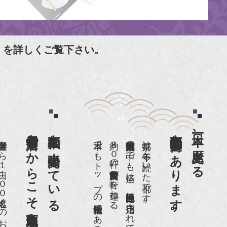
」を詳しくご覧下さい。
老舗骨董店だからこそ高価買取出来るのです。
京都祇園で小売販売している
京都祇園骨董街にあります。
日本一、歴史ある
日１００名近くのお客様がご来店頂いております。
日本でもトップの祇園骨董街にある老舗の骨董店です。
約８０軒の古美術骨董商が軒を連ねる、
京都祇園骨董街の中でも当店は、歴史的保全地区に指定されています。
京都は千年も続いた都です。