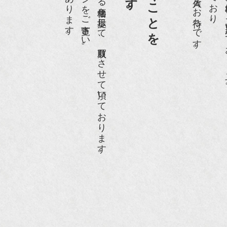
ホームページや店頭にて販売する価格を提示して、買取りさせて頂いております。
骨董古美術の愉しみ方』（4月16日発行）
近代盆栽』9月号
anako WEST』11月号
RANGE travel』2006年 SUMMER
人画報』2004年9月号
際交流サービス協会に2017年6月７日紹介頂きました。
razia』6月号
ISIO ビジオ・モノ』5月号
anako WEST』4月号
li』11月号
レンジページムック『インテリア』No.23