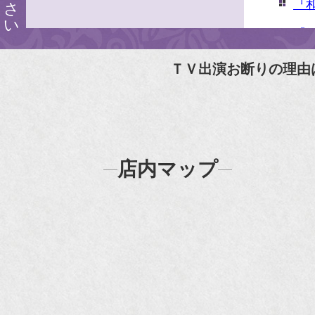
『
『婦
『
ＴＶ出演お断りの理由
N
N
『
店内マップ
『H
『F
『m
20
『H