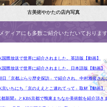
古美術やかたの店内写真
メディアにも多数ご紹介いただいておりま
HK国際放送で世界に紹介されました。英語版【動画】
HK国際放送で世界に紹介されました。日本語版【動画】
S朝日「京都ぶらり歴史探訪」で紹介され、中村雅俊さん
HK京いちにち「京のええとこ連れてって」取材【動画】
京都新聞』とKBS京都で鴨東まちなか美術館を紹介頂き