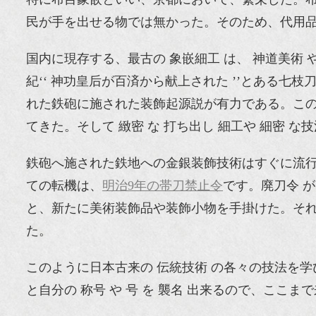
民が手を出せる物では無かった。そのため、代用品
国内に現存する、最古の 象嵌細工 は、 神道美術
紀‘‘ 神功皇后が百済から献上された ’’とある
れた鉄砲に施された装飾起源説が有力である。このよ
てきた。そして 緻密 な 打ち出し 細工や 細密 
鉄砲へ施された鉄地への金銀装飾技術はすぐに流
ての転機は、
明治9年の帯刀禁止令
です。廃刀令 
と、新たに美術装飾品や装飾小物を手掛けた。そ
た。
このように日本古来の 伝統技術 の各々の技法を学
と自分の 称号 や 号 を 襲名 出来るので、こ