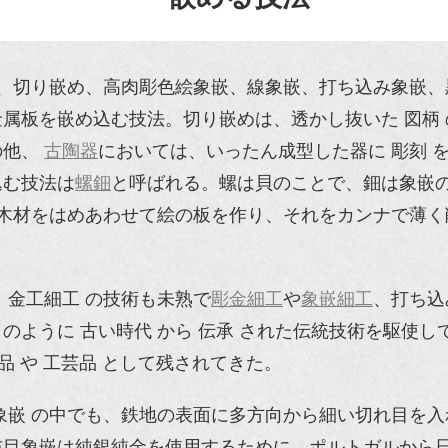
嵌、切り嵌め、高肉彫色絵象嵌、線象嵌、打ち込み象嵌
属板を嵌め込む技法。切り嵌めは、透かし抜いた 図柄
の他、
古陶器
においては、いったん成型した器に 彫刻 
込む技法は
螺鈿
と呼ばれる。螺は貝のことで、鈿は象嵌
木材をはめあわせて絵の板を作り、それをカンナで薄く
 金工細工 の技術も未熟で
彫金細工
や
象嵌細工
、打ち込
ように 古い時代 から 伝承 された伝統技術を駆使して
世品 や 工芸品 として残されてきた。
象嵌 の中でも、鉄地の表面に多方向から細い切れ目を
布目象嵌は純銀純金を使用するために、ポルトガルから