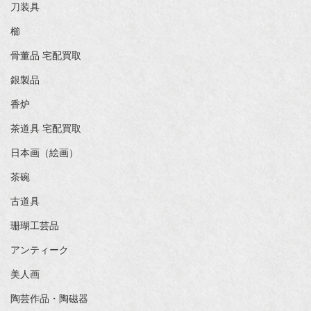
刀装具
櫛
骨董品 宅配買取
銀製品
香炉
茶道具 宅配買取
日本画（絵画）
茶碗
古道具
珊瑚工芸品
アンティーク
美人画
陶芸作品・陶磁器