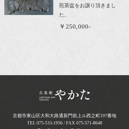
煎茶盆をお譲り頂きまし
た。
￥250,000-
京都市東山区大和大路通新門前上ル西之町
197番地
TEL
075-533-1956
/ FAX 075-571-8648