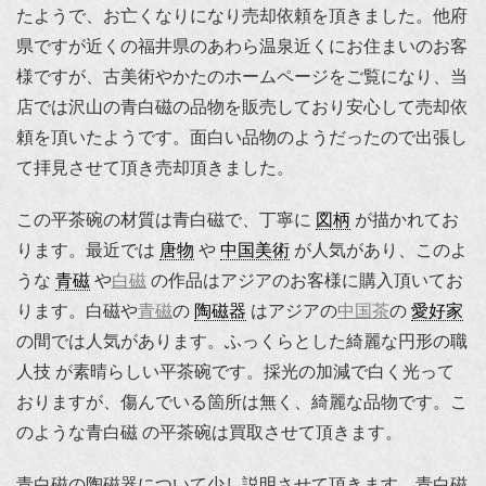
たようで、お亡くなりになり売却依頼を頂きました。他府
県ですが近くの福井県のあわら温泉近くにお住まいのお客
様ですが、古美術やかたのホームページをご覧になり、当
店では沢山の青白磁の品物を販売しており安心して売却依
頼を頂いたようです。面白い品物のようだったので出張し
て拝見させて頂き売却頂きました。
この平茶碗の材質は青白磁で、丁寧に
図柄
が描かれてお
ります。最近では
唐物
や
中国美術
が人気があり、このよ
うな
青磁
や
白磁
の作品はアジアのお客様に購入頂いてお
ります。白磁や
青磁
の
陶磁器
はアジアの
中国茶
の
愛好家
の間では人気があります。ふっくらとした綺麗な円形の職
人技 が素晴らしい平茶碗です。採光の加減で白く光って
おりますが、傷んでいる箇所は無く、綺麗な品物です。こ
のような青白磁 の平茶碗は買取させて頂きます。
青白磁の陶磁器について少し説明させて頂きます。青白磁