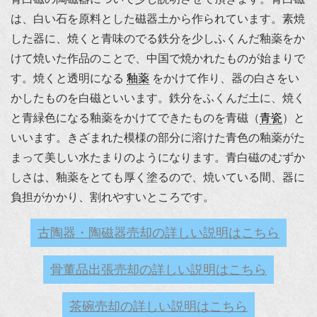
は、白い石を原料とした磁器土から作られています。素焼
した器に、焼くと青味のでる鉄分を少しふくんだ釉薬をか
けて焼いた作品のことで、中国で焼かれたものが始まりで
す。焼くと透明になる
釉薬
をかけて作り、器の白さをい
かしたものを白磁といいます。鉄分をふくんだ土に、焼く
と青緑色になる釉薬をかけてできたものを青磁（
青瓷
）と
いいます。きざまれた模様の部分に溶けた青色の釉薬がた
まって美しい水たまりのようになります。青白磁のむずか
しさは、釉薬をとても厚く塗るので、焼いている間、器に
負担がかかり、割れやすいところです。
古陶器・陶磁器売却の詳しい説明はこちら
骨董品出張売却の詳しい説明はこちら
茶碗売却の詳しい説明はこちら