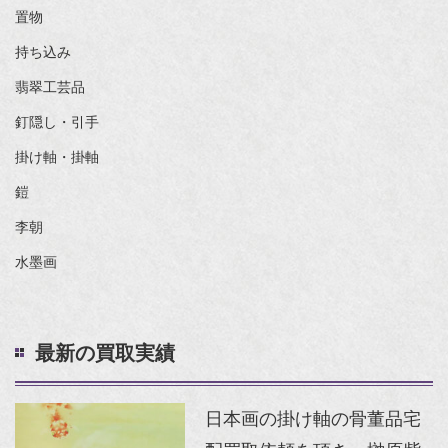
置物
持ち込み
翡翠工芸品
釘隠し・引手
掛け軸・掛軸
鎧
李朝
水墨画
最新の買取実績
日本画の掛け軸の骨董品宅