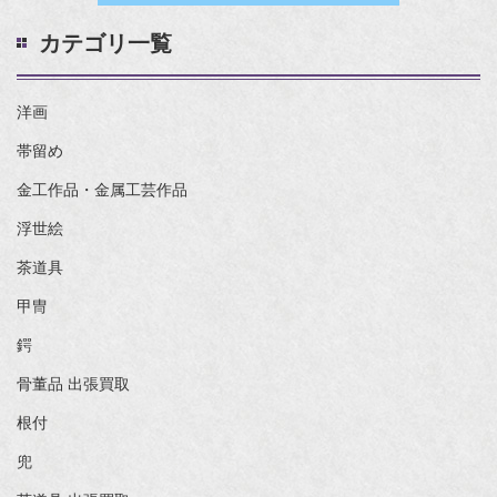
カテゴリ一覧
洋画
帯留め
金工作品・金属工芸作品
浮世絵
茶道具
甲冑
鍔
骨董品 出張買取
根付
兜