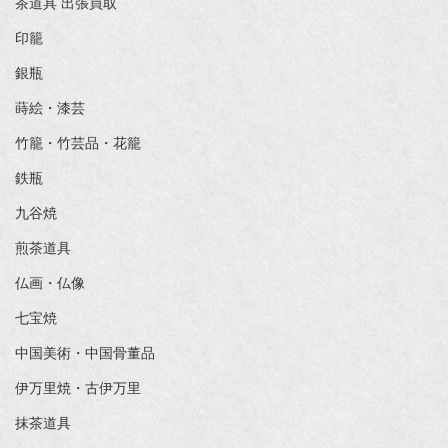
茶道具 出張買取
印籠
銀瓶
蒔絵・漆芸
竹籠・竹芸品・花籠
鉄瓶
九谷焼
煎茶道具
仏画・仏像
七宝焼
中国美術・中国骨董品
伊万里焼・古伊万里
抹茶道具