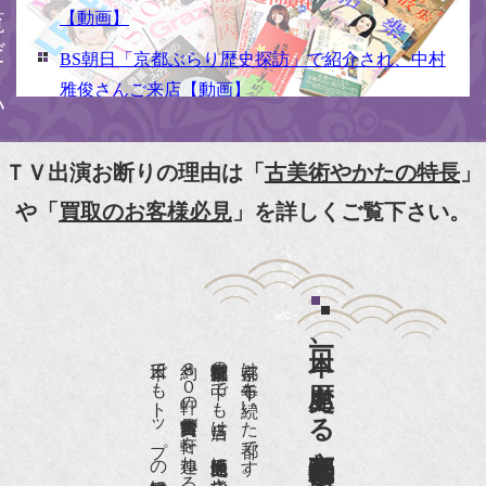
【動画】
BS朝日「京都ぶらり歴史探訪」で紹介され、中村
雅俊さんご来店【動画】
NHK京いちにち「京のええとこ連れてって」取材
【動画】
ＴＶ出演お断りの理由は「
古美術やかたの特長
」
『京都新聞』とKBS京都で鴨東まちなか美術館を
や「
買取のお客様必見
」を詳しくご覧下さい。
紹介頂きました。
『和楽』7月号 樋口可南子さんがお店へ！！
『婦人画報』2012年5月号
日本一、歴史ある
『樋口可南子の古寺散歩』（5月17日発行）
日本でもトップの祇園骨董街にある老舗の骨董店です。
約８０軒の古美術骨董商が軒を連ねる、
京都祇園骨董街の中でも当店は、歴史的保全地区に指定されています。
京都は千年も続いた都です。
NHK「趣味Do楽」とよた真帆さんご来店！【動
画】
NHK『美の壺』（4月24日放送）