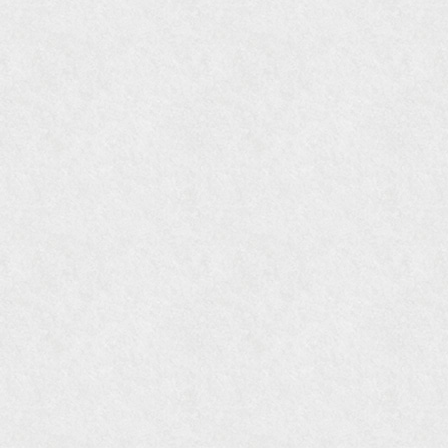
ました。
『Grazia』6月号
『VISIO ビジオ・モノ』5月号
『Hanako WEST』4月号
『gli』11月号
オレンジページムック『インテリア』No.23
『MORE』12月号
『花時間』7月号
『東京育ちの京都案内』麻生圭子著 文芸春秋刊
『私のアンティーク』