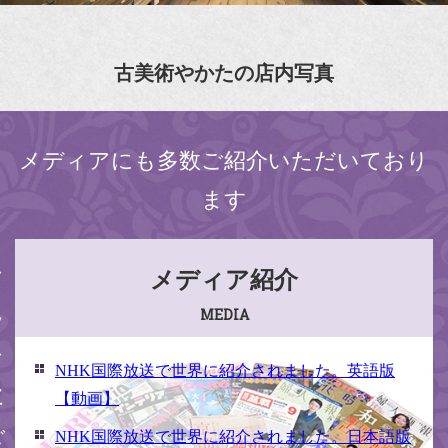
古美術やかたの店内写真
メディアにも多数ご紹介いただいており
ます
ください
メディア紹介
MEDIA
NHK国際放送で世界に紹介されました。英語版
【動画】
NHK国際放送で世界に紹介されました。日本語版