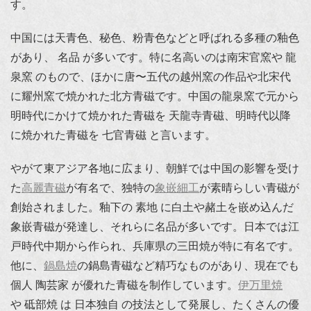
す。
中国には天青色、秘色、粉青色などと呼ばれる多種の釉色
があり、 名品 が多いです。特に名高いのは南宋官窯や 龍
泉窯 のもので、ほかに唐〜五代の越州窯の作品や北宋代
に耀州窯で焼かれた北方青磁です。中国の龍泉窯で元から
明時代にかけて焼かれた青磁を 天龍寺青磁、明時代以降
に焼かれた青磁を 七官青磁 と言います。
やがて東アジア各地に広まり、朝鮮では中国の影響を受け
た
高麗青磁
が有名で、独特の
象嵌細工
が素晴らしい青磁が
創始されました。釉下の 素地 に白土や赭土を嵌め込んだ
象嵌青磁が発達し、それらに名品が多いです。日本では江
戸時代中期から作られ、兵庫県の三田焼が特に有名です。
他に、
鍋島焼
の鍋島青磁など精巧なものがあり、現在でも
個人 陶芸家 が優れた青磁を制作しています。
伊万里焼
や 砥部焼 は 日本独自 の技法として発展し、たくさんの優