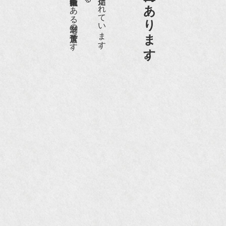
京都祇園骨董街にあります。
『和楽』10月号
『Hanako 京都案内』
『FIGARO japon』12月号
『mr partner』2011年2月号
2009年11月 『週刊現代』2009年11月28日号
『Hanako WEST』4月号
『骨董古美術の愉しみ方』（4月16日発行）
『近代盆栽』9月号
『Hanako WEST』11月号
『ORANGE travel』2006年 SUMMER
『婦人画報』2004年9月号
国際交流サービス協会に2017年6月７日紹介頂き