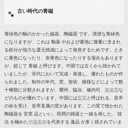
古い時代の青磁
青緑色の釉のかかった磁器、陶磁器 です。清澄な青緑色
になりますが、これは 釉薬 やおよび素地に微量に含まれ
る鉄分が強力な還元焼成によって発色するためです。とき
に黄色になったり、灰青色になったりする場合もあります
が、総じて 青磁 と呼びます。中国では古くから焼かれて
いましたが、宋代において完成・発達し、優れたものが作
られました。制作の年代、窯、形状、模様などによって数
十種類に分類されますが、耀州、臨汝、修内司、
龍泉窯
な
どのものが優れています。中国には
官窯
と呼ばれる、皇帝
の命を受け、皇帝直属の窯があります。この窯で焼かれた
陶磁器を 官窯 品といい、民間の雑器と一線を画した、 技
法 を極めた
中国美術
を代表する 逸品 が多く残されていま