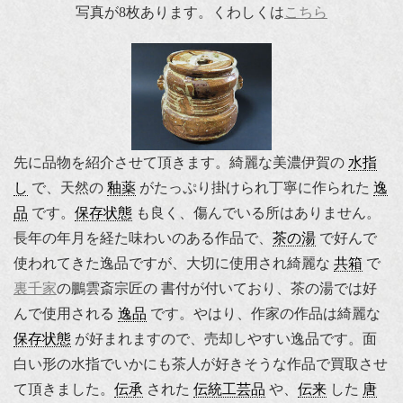
写真が8枚あります。くわしくは
こちら
先に品物を紹介させて頂きます。綺麗な美濃伊賀の
水指
し
で、天然の
釉薬
がたっぷり掛けられ丁寧に作られた
逸
品
です。
保存状態
も良く、傷んでいる所はありません。
長年の年月を経た味わいのある作品で、
茶の湯
で好んで
使われてきた逸品ですが、大切に使用され綺麗な
共箱
で
裏千家
の鵬雲斎宗匠の 書付が付いており、茶の湯では好
んで使用される
逸品
です。やはり、作家の作品は綺麗な
保存状態
が好まれますので、売却しやすい逸品です。面
白い形の水指でいかにも茶人が好きそうな作品で買取させ
て頂きました。
伝承
された
伝統工芸品
や、
伝来
した
唐