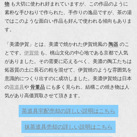
物
も大切に使われ好まれていますが、この作品のように
素朴な手ひねりで作られた、手作りの逸品ですが、茶の湯
ではこのような面白い作品も好んで使われる傾向もありま
す。
「美濃伊賀」とは、美濃で焼かれた伊賀焼風の
陶器
のこ
とです。
伊賀焼
も、桃山文化の中心地である京都で人気
がありました。その需要に応えるべく、美濃の陶工たちは
炻器質の土に長石の粒を混ぜて、伊賀焼のような雰囲気を
意識的につくり出すのに成功しました。美濃伊賀焼は日本
の
茶道具
や
骨董品
にも多く見られ、結構この焼き物は人
気があり高価買取させて頂きます。
茶道具宅配売却の詳しい説明はこちら
抹茶道具売却の詳しい説明はこちら