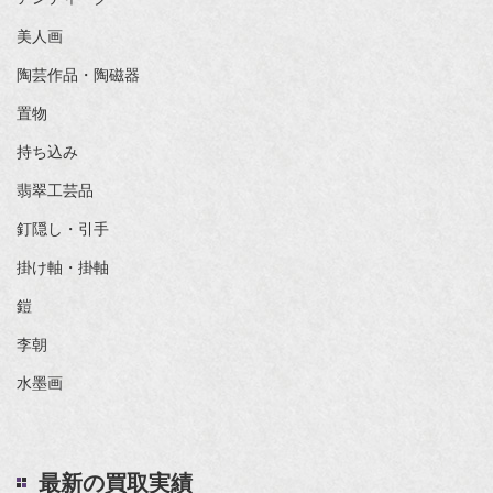
美人画
陶芸作品・陶磁器
置物
持ち込み
翡翠工芸品
釘隠し・引手
掛け軸・掛軸
鎧
李朝
水墨画
最新の買取実績