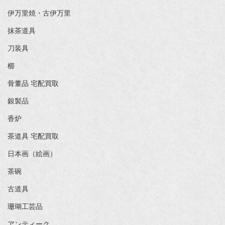
伊万里焼・古伊万里
抹茶道具
刀装具
櫛
骨董品 宅配買取
銀製品
香炉
茶道具 宅配買取
日本画（絵画）
茶碗
古道具
珊瑚工芸品
アンティーク