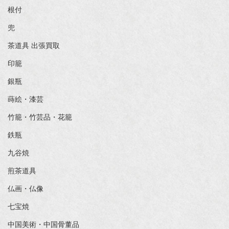
根付
兜
茶道具 出張買取
印籠
銀瓶
蒔絵・漆芸
竹籠・竹芸品・花籠
鉄瓶
九谷焼
煎茶道具
仏画・仏像
七宝焼
中国美術・中国骨董品